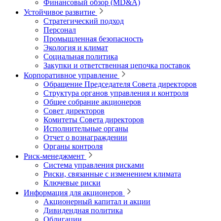
Финансовый обзор (MD&A)
Устойчивое развитие
Стратегический подход
Персонал
Промышленная безопасность
Экология и климат
Социальная политика
Закупки и ответственная цепочка поставок
Корпоративное управление
Обращение Председателя Совета директоров
Структура органов управления и контроля
Общее собрание акционеров
Совет директоров
Комитеты Совета директоров
Исполнительные органы
Отчет о вознаграждении
Органы контроля
Риск-менеджмент
Система управления рисками
Риски, связанные с изменением климата
Ключевые риски
Информация для акционеров
Акционерный капитал и акции
Дивидендная политика
Облигации