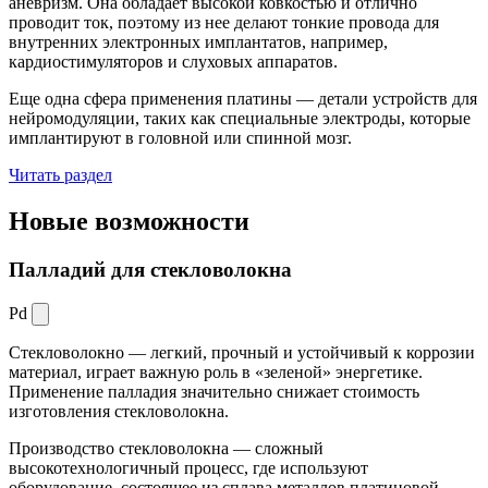
аневризм. Она обладает высокой ковкостью и отлично
проводит ток, поэтому из нее делают тонкие провода для
внутренних электронных имплантатов, например,
кардиостимуляторов и слуховых аппаратов.
Еще одна сфера применения платины — детали устройств для
нейромодуляции, таких как специальные электроды, которые
имплантируют в головной или спинной мозг.
Читать раздел
Новые
возможности
Палладий для стекловолокна
Pd
Стекловолокно — легкий, прочный и устойчивый к коррозии
материал, играет важную роль в «зеленой» энергетике.
Применение палладия значительно снижает стоимость
изготовления стекловолокна.
Производство стекловолокна — сложный
высокотехнологичный процесс, где используют
оборудование, состоящее из сплава металлов платиновой