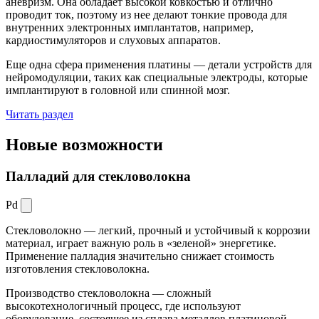
аневризм. Она обладает высокой ковкостью и отлично
проводит ток, поэтому из нее делают тонкие провода для
внутренних электронных имплантатов, например,
кардиостимуляторов и слуховых аппаратов.
Еще одна сфера применения платины — детали устройств для
нейромодуляции, таких как специальные электроды, которые
имплантируют в головной или спинной мозг.
Читать раздел
Новые
возможности
Палладий для стекловолокна
Pd
Стекловолокно — легкий, прочный и устойчивый к коррозии
материал, играет важную роль в «зеленой» энергетике.
Применение палладия значительно снижает стоимость
изготовления стекловолокна.
Производство стекловолокна — сложный
высокотехнологичный процесс, где используют
оборудование, состоящее из сплава металлов платиновой