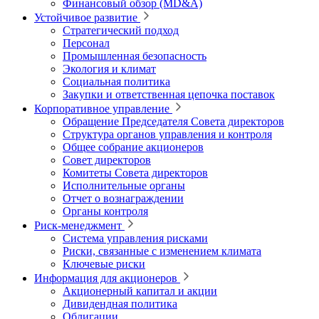
Финансовый обзор (MD&A)
Устойчивое развитие
Стратегический подход
Персонал
Промышленная безопасность
Экология и климат
Социальная политика
Закупки и ответственная цепочка поставок
Корпоративное управление
Обращение Председателя Совета директоров
Структура органов управления и контроля
Общее собрание акционеров
Совет директоров
Комитеты Совета директоров
Исполнительные органы
Отчет о вознаграждении
Органы контроля
Риск-менеджмент
Система управления рисками
Риски, связанные с изменением климата
Ключевые риски
Информация для акционеров
Акционерный капитал и акции
Дивидендная политика
Облигации