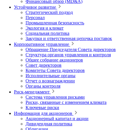
Финансовый обзор (MD&A)
Устойчивое развитие
Стратегический подход
Персонал
Промышленная безопасность
Экология и климат
Социальная политика
Закупки и ответственная цепочка поставок
Корпоративное управление
Обращение Председателя Совета директоров
Структура органов управления и контроля
Общее собрание акционеров
Совет директоров
Комитеты Совета директоров
Исполнительные органы
Отчет о вознаграждении
Органы контроля
Риск-менеджмент
Система управления рисками
Риски, связанные с изменением климата
Ключевые риски
Информация для акционеров
Акционерный капитал и акции
Дивидендная политика
Облигации