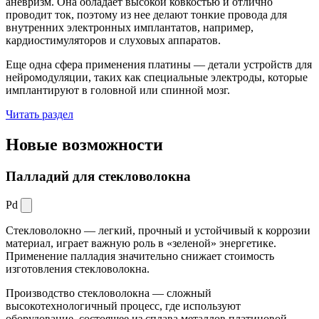
аневризм. Она обладает высокой ковкостью и отлично
проводит ток, поэтому из нее делают тонкие провода для
внутренних электронных имплантатов, например,
кардиостимуляторов и слуховых аппаратов.
Еще одна сфера применения платины — детали устройств для
нейромодуляции, таких как специальные электроды, которые
имплантируют в головной или спинной мозг.
Читать раздел
Новые
возможности
Палладий для стекловолокна
Pd
Стекловолокно — легкий, прочный и устойчивый к коррозии
материал, играет важную роль в «зеленой» энергетике.
Применение палладия значительно снижает стоимость
изготовления стекловолокна.
Производство стекловолокна — сложный
высокотехнологичный процесс, где используют
оборудование, состоящее из сплава металлов платиновой