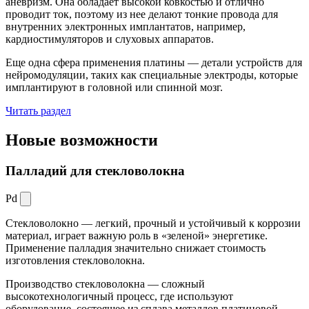
аневризм. Она обладает высокой ковкостью и отлично
проводит ток, поэтому из нее делают тонкие провода для
внутренних электронных имплантатов, например,
кардиостимуляторов и слуховых аппаратов.
Еще одна сфера применения платины — детали устройств для
нейромодуляции, таких как специальные электроды, которые
имплантируют в головной или спинной мозг.
Читать раздел
Новые
возможности
Палладий для стекловолокна
Pd
Стекловолокно — легкий, прочный и устойчивый к коррозии
материал, играет важную роль в «зеленой» энергетике.
Применение палладия значительно снижает стоимость
изготовления стекловолокна.
Производство стекловолокна — сложный
высокотехнологичный процесс, где используют
оборудование, состоящее из сплава металлов платиновой