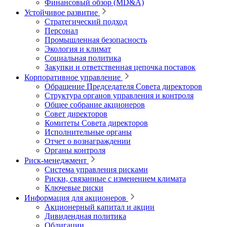
Финансовый обзор (MD&A)
Устойчивое развитие
Стратегический подход
Персонал
Промышленная безопасность
Экология и климат
Социальная политика
Закупки и ответственная цепочка поставок
Корпоративное управление
Обращение Председателя Совета директоров
Структура органов управления и контроля
Общее собрание акционеров
Совет директоров
Комитеты Совета директоров
Исполнительные органы
Отчет о вознаграждении
Органы контроля
Риск-менеджмент
Система управления рисками
Риски, связанные с изменением климата
Ключевые риски
Информация для акционеров
Акционерный капитал и акции
Дивидендная политика
Облигации