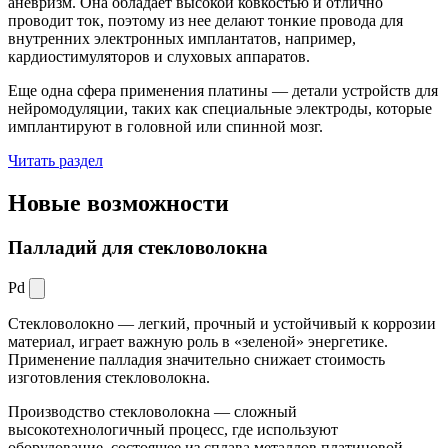
аневризм. Она обладает высокой ковкостью и отлично
проводит ток, поэтому из нее делают тонкие провода для
внутренних электронных имплантатов, например,
кардиостимуляторов и слуховых аппаратов.
Еще одна сфера применения платины — детали устройств для
нейромодуляции, таких как специальные электроды, которые
имплантируют в головной или спинной мозг.
Читать раздел
Новые
возможности
Палладий для стекловолокна
Pd
Стекловолокно — легкий, прочный и устойчивый к коррозии
материал, играет важную роль в «зеленой» энергетике.
Применение палладия значительно снижает стоимость
изготовления стекловолокна.
Производство стекловолокна — сложный
высокотехнологичный процесс, где используют
оборудование, состоящее из сплава металлов платиновой