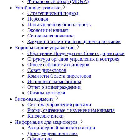
Финансовый обзор (MD&A)
Устойчивое развитие
Стратегический подход
Персонал
Промышленная безопасность
Экология и климат
Социальная политика
Закупки и ответственная цепочка поставок
Корпоративное управление
Обращение Председателя Совета директоров
Структура органов управления и контроля
Общее собрание акционеров
Совет директоров
Комитеты Совета директоров
Исполнительные органы
Отчет о вознаграждении
Органы контроля
Риск-менеджмент
Система управления рисками
Риски, связанные с изменением климата
Ключевые риски
Информация для акционеров
Акционерный капитал и акции
Дивидендная политика
Облигации