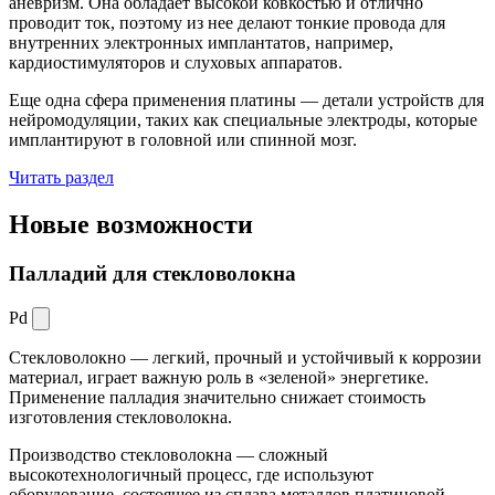
аневризм. Она обладает высокой ковкостью и отлично
проводит ток, поэтому из нее делают тонкие провода для
внутренних электронных имплантатов, например,
кардиостимуляторов и слуховых аппаратов.
Еще одна сфера применения платины — детали устройств для
нейромодуляции, таких как специальные электроды, которые
имплантируют в головной или спинной мозг.
Читать раздел
Новые
возможности
Палладий для стекловолокна
Pd
Стекловолокно — легкий, прочный и устойчивый к коррозии
материал, играет важную роль в «зеленой» энергетике.
Применение палладия значительно снижает стоимость
изготовления стекловолокна.
Производство стекловолокна — сложный
высокотехнологичный процесс, где используют
оборудование, состоящее из сплава металлов платиновой