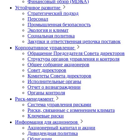
Финансовый обзор (MD&A)
Устойчивое развитие
Стратегический подход
Персонал
Промышленная безопасность
Экология и климат
Социальная политика
Закупки и ответственная цепочка поставок
Корпоративное управление
Обращение Председателя Совета директоров
Структура органов управления и контроля
Общее собрание акционеров
Совет директоров
Комитеты Совета директоров
Исполнительные органы
Отчет о вознаграждении
Органы контроля
Риск-менеджмент
Система управления рисками
Риски, связанные с изменением климата
Ключевые риски
Информация для акционеров
Акционерный капитал и акции
Дивидендная политика
Облигации