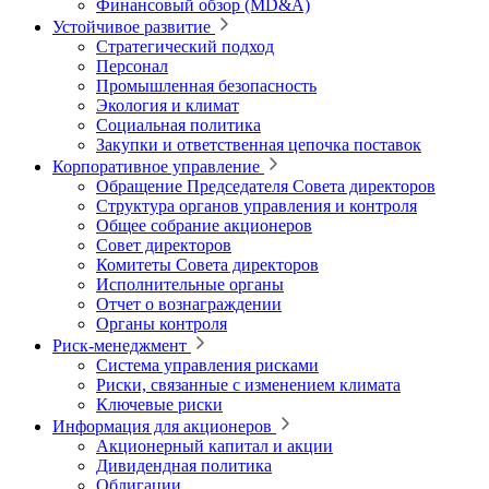
Финансовый обзор (MD&A)
Устойчивое развитие
Стратегический подход
Персонал
Промышленная безопасность
Экология и климат
Социальная политика
Закупки и ответственная цепочка поставок
Корпоративное управление
Обращение Председателя Совета директоров
Структура органов управления и контроля
Общее собрание акционеров
Совет директоров
Комитеты Совета директоров
Исполнительные органы
Отчет о вознаграждении
Органы контроля
Риск-менеджмент
Система управления рисками
Риски, связанные с изменением климата
Ключевые риски
Информация для акционеров
Акционерный капитал и акции
Дивидендная политика
Облигации