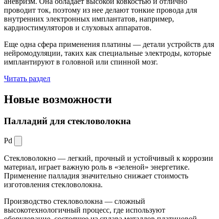
аневризм. Она обладает высокой ковкостью и отлично
проводит ток, поэтому из нее делают тонкие провода для
внутренних электронных имплантатов, например,
кардиостимуляторов и слуховых аппаратов.
Еще одна сфера применения платины — детали устройств для
нейромодуляции, таких как специальные электроды, которые
имплантируют в головной или спинной мозг.
Читать раздел
Новые
возможности
Палладий для стекловолокна
Pd
Стекловолокно — легкий, прочный и устойчивый к коррозии
материал, играет важную роль в «зеленой» энергетике.
Применение палладия значительно снижает стоимость
изготовления стекловолокна.
Производство стекловолокна — сложный
высокотехнологичный процесс, где используют
оборудование, состоящее из сплава металлов платиновой