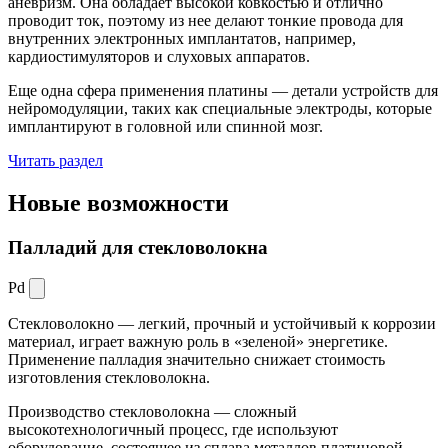
аневризм. Она обладает высокой ковкостью и отлично
проводит ток, поэтому из нее делают тонкие провода для
внутренних электронных имплантатов, например,
кардиостимуляторов и слуховых аппаратов.
Еще одна сфера применения платины — детали устройств для
нейромодуляции, таких как специальные электроды, которые
имплантируют в головной или спинной мозг.
Читать раздел
Новые
возможности
Палладий для стекловолокна
Pd
Стекловолокно — легкий, прочный и устойчивый к коррозии
материал, играет важную роль в «зеленой» энергетике.
Применение палладия значительно снижает стоимость
изготовления стекловолокна.
Производство стекловолокна — сложный
высокотехнологичный процесс, где используют
оборудование, состоящее из сплава металлов платиновой