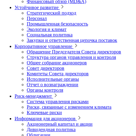
Финансовый обзор (MD&A)
Устойчивое развитие
Стратегический подход
Персонал
Промышленная безопасность
Экология и климат
Социальная политика
Закупки и ответственная цепочка поставок
Корпоративное управление
Обращение Председателя Совета директоров
Структура органов управления и контроля
Общее собрание акционеров
Совет директоров
Комитеты Совета директоров
Исполнительные органы
Отчет о вознаграждении
Органы контроля
Риск-менеджмент
Система управления рисками
Риски, связанные с изменением климата
Ключевые риски
Информация для акционеров
Акционерный капитал и акции
Дивидендная политика
Облигации