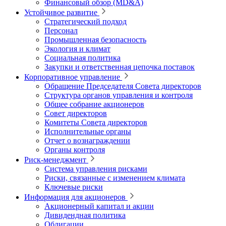
Финансовый обзор (MD&A)
Устойчивое развитие
Стратегический подход
Персонал
Промышленная безопасность
Экология и климат
Социальная политика
Закупки и ответственная цепочка поставок
Корпоративное управление
Обращение Председателя Совета директоров
Структура органов управления и контроля
Общее собрание акционеров
Совет директоров
Комитеты Совета директоров
Исполнительные органы
Отчет о вознаграждении
Органы контроля
Риск-менеджмент
Система управления рисками
Риски, связанные с изменением климата
Ключевые риски
Информация для акционеров
Акционерный капитал и акции
Дивидендная политика
Облигации