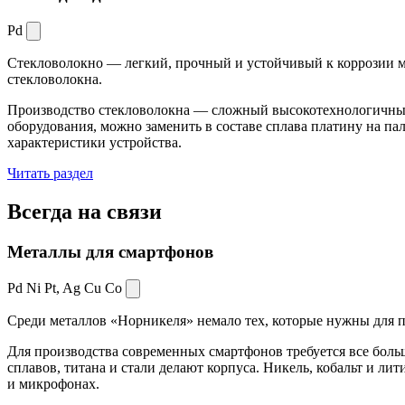
Pd
Стекловолокно — легкий, прочный и устойчивый к коррозии ма
стекловолокна.
Производство стекловолокна — сложный высокотехнологичный 
оборудования, можно заменить в составе сплава платину на пал
характеристики устройства.
Читать раздел
Всегда
на связи
Металлы для смартфонов
Pd Ni Pt,
Ag Cu Co
Среди металлов «Норникеля» немало тех, которые нужны для про
Для производства современных смартфонов требуется все боль
сплавов, титана и стали делают корпуса. Никель, кобальт и ли
и микрофонах.