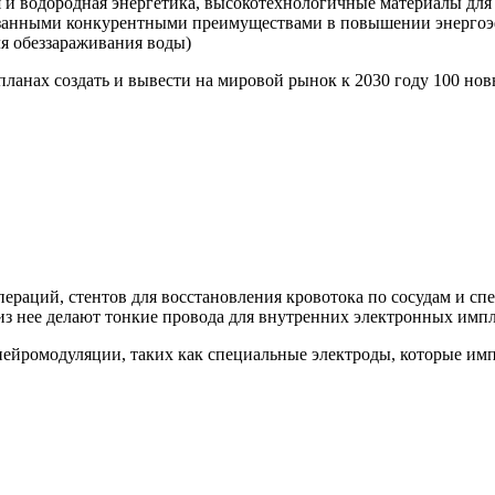
 и водородная энергетика, высокотехнологичные материалы для 
азанными конкурентными преимуществами в повышении энергоэ
ля обеззараживания воды)
планах создать и вывести на мировой рынок к 2030 году 100 н
пераций, стентов для восстановления кровотока по сосудам и с
 из нее делают тонкие провода для внутренних электронных импл
нейромодуляции, таких как специальные электроды, которые им