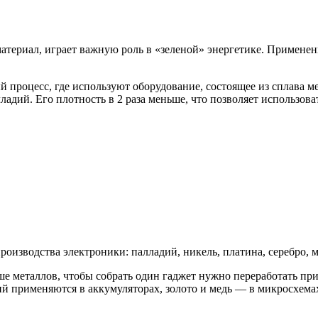
териал, играет важную роль в «зеленой» энергетике. Применен
процесс, где используют оборудование, состоящее из сплава м
ладий. Его плотность в 2 раза меньше, что позволяет использов
изводства электроники: палладий, никель, платина, серебро, ме
ше металлов, чтобы собрать один гаджет нужно переработать п
тий применяются в аккумуляторах, золото и медь — в микросхема