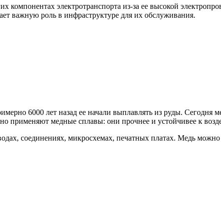
гих компонентах электротранспорта из-за ее высокой электропр
рает важную роль в инфраструктуре для их обслуживания.
мерно 6000 лет назад ее начали выплавлять из руды. Сегодня ме
но применяют медные сплавы: они прочнее и устойчивее к возде
одах, соединениях, микросхемах, печатных платах. Медь можно