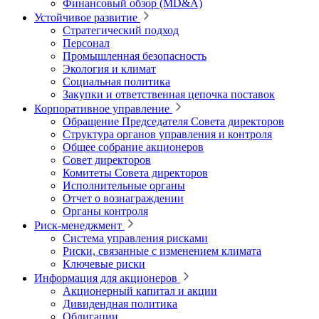
Финансовый обзор (MD&A)
Устойчивое развитие
Стратегический подход
Персонал
Промышленная безопасность
Экология и климат
Социальная политика
Закупки и ответственная цепочка поставок
Корпоративное управление
Обращение Председателя Совета директоров
Структура органов управления и контроля
Общее собрание акционеров
Совет директоров
Комитеты Совета директоров
Исполнительные органы
Отчет о вознаграждении
Органы контроля
Риск-менеджмент
Система управления рисками
Риски, связанные с изменением климата
Ключевые риски
Информация для акционеров
Акционерный капитал и акции
Дивидендная политика
Облигации