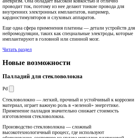
аневризм. Она обладает высокой ковкостью и отлично
проводит ток, поэтому из нее делают тонкие провода для
внутренних электронных имплантатов, например,
кардиостимуляторов и слуховых аппаратов.
Еще одна сфера применения платины — детали устройств для
нейромодуляции, таких как специальные электроды, которые
имплантируют в головной или спинной мозг.
Читать раздел
Новые
возможности
Палладий для стекловолокна
Pd
Стекловолокно — легкий, прочный и устойчивый к коррозии
материал, играет важную роль в «зеленой» энергетике.
Применение палладия значительно снижает стоимость
изготовления стекловолокна.
Производство стекловолокна — сложный
высокотехнологичный процесс, где используют
оборудование, состоящее из сплава металлов платиновой