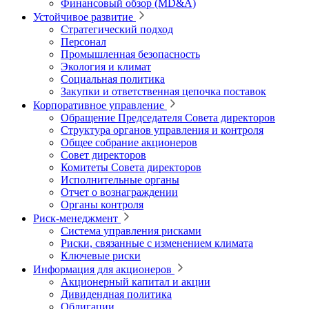
Финансовый обзор (MD&A)
Устойчивое развитие
Стратегический подход
Персонал
Промышленная безопасность
Экология и климат
Социальная политика
Закупки и ответственная цепочка поставок
Корпоративное управление
Обращение Председателя Совета директоров
Структура органов управления и контроля
Общее собрание акционеров
Совет директоров
Комитеты Совета директоров
Исполнительные органы
Отчет о вознаграждении
Органы контроля
Риск-менеджмент
Система управления рисками
Риски, связанные с изменением климата
Ключевые риски
Информация для акционеров
Акционерный капитал и акции
Дивидендная политика
Облигации