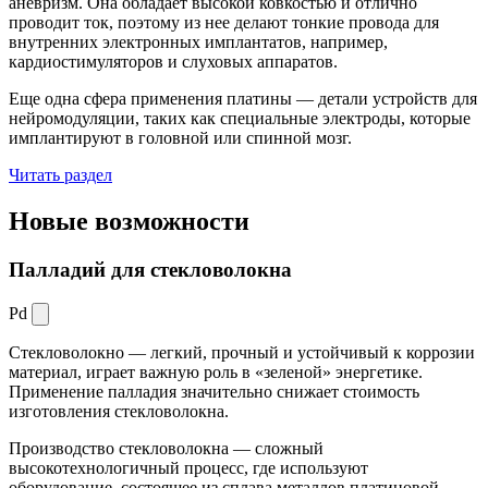
аневризм. Она обладает высокой ковкостью и отлично
проводит ток, поэтому из нее делают тонкие провода для
внутренних электронных имплантатов, например,
кардиостимуляторов и слуховых аппаратов.
Еще одна сфера применения платины — детали устройств для
нейромодуляции, таких как специальные электроды, которые
имплантируют в головной или спинной мозг.
Читать раздел
Новые
возможности
Палладий для стекловолокна
Pd
Стекловолокно — легкий, прочный и устойчивый к коррозии
материал, играет важную роль в «зеленой» энергетике.
Применение палладия значительно снижает стоимость
изготовления стекловолокна.
Производство стекловолокна — сложный
высокотехнологичный процесс, где используют
оборудование, состоящее из сплава металлов платиновой