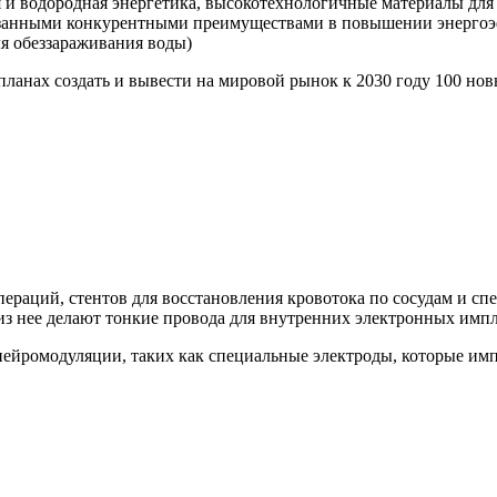
 и водородная энергетика, высокотехнологичные материалы для 
азанными конкурентными преимуществами в повышении энергоэ
ля обеззараживания воды)
планах создать и вывести на мировой рынок к 2030 году 100 н
пераций, стентов для восстановления кровотока по сосудам и с
 из нее делают тонкие провода для внутренних электронных импл
нейромодуляции, таких как специальные электроды, которые им