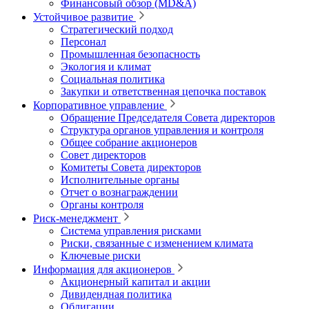
Финансовый обзор (MD&A)
Устойчивое развитие
Стратегический подход
Персонал
Промышленная безопасность
Экология и климат
Социальная политика
Закупки и ответственная цепочка поставок
Корпоративное управление
Обращение Председателя Совета директоров
Структура органов управления и контроля
Общее собрание акционеров
Совет директоров
Комитеты Совета директоров
Исполнительные органы
Отчет о вознаграждении
Органы контроля
Риск-менеджмент
Система управления рисками
Риски, связанные с изменением климата
Ключевые риски
Информация для акционеров
Акционерный капитал и акции
Дивидендная политика
Облигации