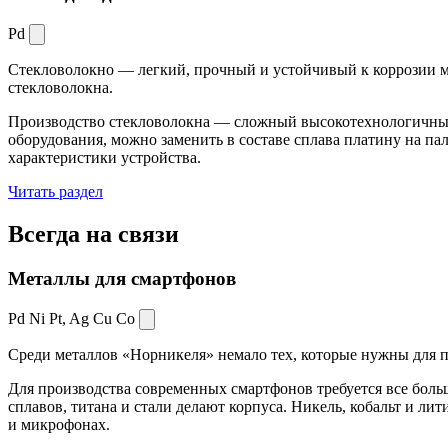
Pd
Стекловолокно — легкий, прочный и устойчивый к коррозии ма
стекловолокна.
Производство стекловолокна — сложный высокотехнологичный 
оборудования, можно заменить в составе сплава платину на пал
характеристики устройства.
Читать раздел
Всегда
на связи
Металлы для смартфонов
Pd Ni Pt,
Ag Cu Co
Среди металлов «Норникеля» немало тех, которые нужны для про
Для производства современных смартфонов требуется все боль
сплавов, титана и стали делают корпуса. Никель, кобальт и ли
и микрофонах.