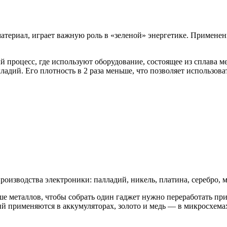
териал, играет важную роль в «зеленой» энергетике. Применен
процесс, где используют оборудование, состоящее из сплава м
ладий. Его плотность в 2 раза меньше, что позволяет использов
изводства электроники: палладий, никель, платина, серебро, ме
ше металлов, чтобы собрать один гаджет нужно переработать п
тий применяются в аккумуляторах, золото и медь — в микросхема