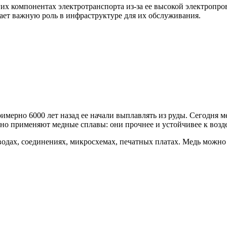
гих компонентах электротранспорта из-за ее высокой электропр
рает важную роль в инфраструктуре для их обслуживания.
мерно 6000 лет назад ее начали выплавлять из руды. Сегодня ме
но применяют медные сплавы: они прочнее и устойчивее к возде
одах, соединениях, микросхемах, печатных платах. Медь можно