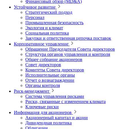
Финансовый обзор (MD&A)
Устойчивое развитие
Стратегический подход
Персонал
Промышленная безопасность
Экология и климат
Социальная политика
Закупки и ответственная цепочка поставок
Корпоративное управление
Обращение Председателя Совета директоров
Структура органов управления и контроля
Общее собрание акционеров
Совет директоров
Комитеты Совета директоров
Исполнительные органы
Отчет о вознаграждении
Органы контроля
Риск-менеджмент
Система управления рисками
Риски, связанные с изменением климата
Ключевые риски
Информация для акционеров
Акционерный капитал и акции
Дивидендная политика
Облигации