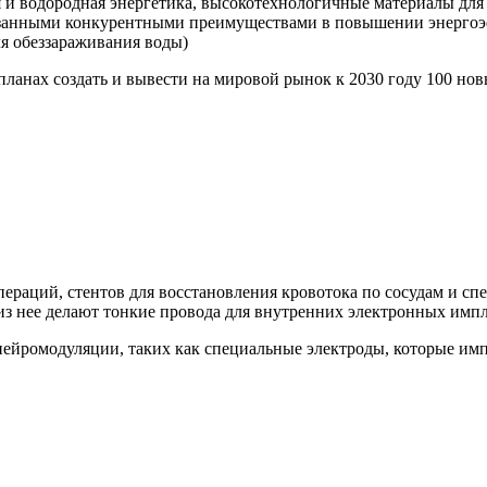
 и водородная энергетика, высокотехнологичные материалы для 
азанными конкурентными преимуществами в повышении энергоэ
ля обеззараживания воды)
планах создать и вывести на мировой рынок к 2030 году 100 н
пераций, стентов для восстановления кровотока по сосудам и с
 из нее делают тонкие провода для внутренних электронных импл
нейромодуляции, таких как специальные электроды, которые им