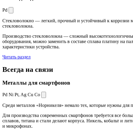
Pd
Стекловолокно — легкий, прочный и устойчивый к коррозии ма
стекловолокна.
Производство стекловолокна — сложный высокотехнологичный 
оборудования, можно заменить в составе сплава платину на пал
характеристики устройства.
Читать раздел
Всегда
на связи
Металлы для смартфонов
Pd Ni Pt,
Ag Cu Co
Среди металлов «Норникеля» немало тех, которые нужны для про
Для производства современных смартфонов требуется все боль
сплавов, титана и стали делают корпуса. Никель, кобальт и ли
и микрофонах.