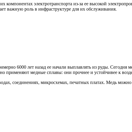
гих компонентах электротранспорта из-за ее высокой электропр
рает важную роль в инфраструктуре для их обслуживания.
мерно 6000 лет назад ее начали выплавлять из руды. Сегодня ме
но применяют медные сплавы: они прочнее и устойчивее к возде
одах, соединениях, микросхемах, печатных платах. Медь можно