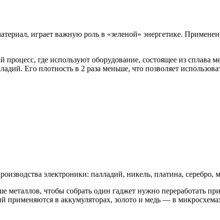
териал, играет важную роль в «зеленой» энергетике. Применен
процесс, где используют оборудование, состоящее из сплава м
ладий. Его плотность в 2 раза меньше, что позволяет использов
изводства электроники: палладий, никель, платина, серебро, ме
ше металлов, чтобы собрать один гаджет нужно переработать п
тий применяются в аккумуляторах, золото и медь — в микросхема