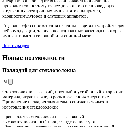
аневризм. Она обладает высокой ковкостью и отлично
проводит ток, поэтому из нее делают тонкие провода для
внутренних электронных имплантатов, например,
кардиостимуляторов и слуховых аппаратов.
Еще одна сфера применения платины — детали устройств для
нейромодуляции, таких как специальные электроды, которые
имплантируют в головной или спинной мозг.
Читать раздел
Новые
возможности
Палладий для стекловолокна
Pd
Стекловолокно — легкий, прочный и устойчивый к коррозии
материал, играет важную роль в «зеленой» энергетике.
Применение палладия значительно снижает стоимость
изготовления стекловолокна.
Производство стекловолокна — сложный
высокотехнологичный процесс, где используют
оборудование, состоящее из сплава металлов платиновой