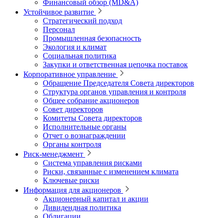
Финансовый обзор (MD&A)
Устойчивое развитие
Стратегический подход
Персонал
Промышленная безопасность
Экология и климат
Социальная политика
Закупки и ответственная цепочка поставок
Корпоративное управление
Обращение Председателя Совета директоров
Структура органов управления и контроля
Общее собрание акционеров
Совет директоров
Комитеты Совета директоров
Исполнительные органы
Отчет о вознаграждении
Органы контроля
Риск-менеджмент
Система управления рисками
Риски, связанные с изменением климата
Ключевые риски
Информация для акционеров
Акционерный капитал и акции
Дивидендная политика
Облигации