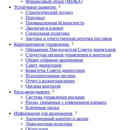
Финансовый обзор (MD&A)
Устойчивое развитие
Стратегический подход
Персонал
Промышленная безопасность
Экология и климат
Социальная политика
Закупки и ответственная цепочка поставок
Корпоративное управление
Обращение Председателя Совета директоров
Структура органов управления и контроля
Общее собрание акционеров
Совет директоров
Комитеты Совета директоров
Исполнительные органы
Отчет о вознаграждении
Органы контроля
Риск-менеджмент
Система управления рисками
Риски, связанные с изменением климата
Ключевые риски
Информация для акционеров
Акционерный капитал и акции
Дивидендная политика
Облигации