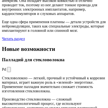
аневризм. Она обладает высокой ковкостью и отлично
проводит ток, поэтому из нее делают тонкие провода для
внутренних электронных имплантатов, например,
кардиостимуляторов и слуховых аппаратов.
Еще одна сфера применения платины — детали устройств для
нейромодуляции, таких как специальные электроды, которые
имплантируют в головной или спинной мозг.
Читать раздел
Новые
возможности
Палладий для стекловолокна
Pd
Стекловолокно — легкий, прочный и устойчивый к коррозии
материал, играет важную роль в «зеленой» энергетике.
Применение палладия значительно снижает стоимость
изготовления стекловолокна.
Производство стекловолокна — сложный
высокотехнологичный процесс, где используют
оборудование, состоящее из сплава металлов платиновой