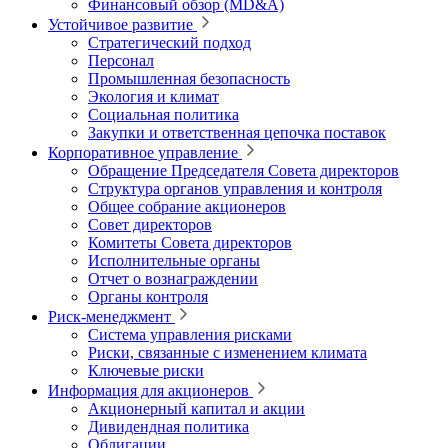
Финансовый обзор (MD&A)
Устойчивое развитие
Стратегический подход
Персонал
Промышленная безопасность
Экология и климат
Социальная политика
Закупки и ответственная цепочка поставок
Корпоративное управление
Обращение Председателя Совета директоров
Структура органов управления и контроля
Общее собрание акционеров
Совет директоров
Комитеты Совета директоров
Исполнительные органы
Отчет о вознаграждении
Органы контроля
Риск-менеджмент
Система управления рисками
Риски, связанные с изменением климата
Ключевые риски
Информация для акционеров
Акционерный капитал и акции
Дивидендная политика
Облигации