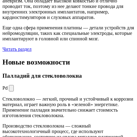
аневризм. Она обладает высокой ковкостью и отлично
проводит ток, поэтому из нее делают тонкие провода для
внутренних электронных имплантатов, например,
кардиостимуляторов и слуховых аппаратов.
Еще одна сфера применения платины — детали устройств для
нейромодуляции, таких как специальные электроды, которые
имплантируют в головной или спинной мозг.
Читать раздел
Новые
возможности
Палладий для стекловолокна
Pd
Стекловолокно — легкий, прочный и устойчивый к коррозии
материал, играет важную роль в «зеленой» энергетике.
Применение палладия значительно снижает стоимость
изготовления стекловолокна.
Производство стекловолокна — сложный
высокотехнологичный процесс, где используют
оборудование, состоящее из сплава металлов платиновой