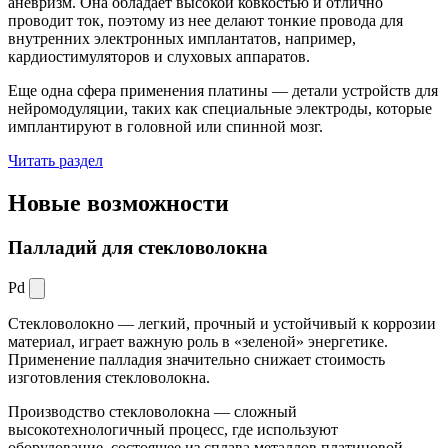
аневризм. Она обладает высокой ковкостью и отлично
проводит ток, поэтому из нее делают тонкие провода для
внутренних электронных имплантатов, например,
кардиостимуляторов и слуховых аппаратов.
Еще одна сфера применения платины — детали устройств для
нейромодуляции, таких как специальные электроды, которые
имплантируют в головной или спинной мозг.
Читать раздел
Новые
возможности
Палладий для стекловолокна
Pd
Стекловолокно — легкий, прочный и устойчивый к коррозии
материал, играет важную роль в «зеленой» энергетике.
Применение палладия значительно снижает стоимость
изготовления стекловолокна.
Производство стекловолокна — сложный
высокотехнологичный процесс, где используют
оборудование, состоящее из сплава металлов платиновой