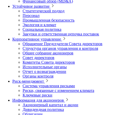
Финансовый обзор (MD&A)
Устойчивое развитие
Стратегический подход
Персонал
Промышленная безопасность
Экология и климат
Социальная политика
Закупки и ответственная цепочка поставок
Корпоративное управление
Обращение Председателя Совета директоров
Структура органов управления и контроля
Общее собрание акционеров
Совет директоров
Комитеты Совета директоров
Исполнительные органы
Отчет о вознаграждении
Органы контроля
Риск-менеджмент
Система управления рисками
Риски, связанные с изменением климата
Ключевые риски
Информация для акционеров
Акционерный капитал и акции
Дивидендная политика
Облигации