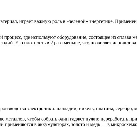
териал, играет важную роль в «зеленой» энергетике. Применен
процесс, где используют оборудование, состоящее из сплава м
ладий. Его плотность в 2 раза меньше, что позволяет использов
изводства электроники: палладий, никель, платина, серебро, ме
ше металлов, чтобы собрать один гаджет нужно переработать п
тий применяются в аккумуляторах, золото и медь — в микросхема