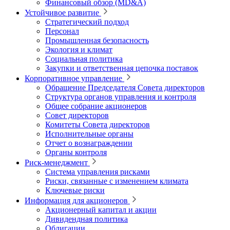
Финансовый обзор (MD&A)
Устойчивое развитие
Стратегический подход
Персонал
Промышленная безопасность
Экология и климат
Социальная политика
Закупки и ответственная цепочка поставок
Корпоративное управление
Обращение Председателя Совета директоров
Структура органов управления и контроля
Общее собрание акционеров
Совет директоров
Комитеты Совета директоров
Исполнительные органы
Отчет о вознаграждении
Органы контроля
Риск-менеджмент
Система управления рисками
Риски, связанные с изменением климата
Ключевые риски
Информация для акционеров
Акционерный капитал и акции
Дивидендная политика
Облигации