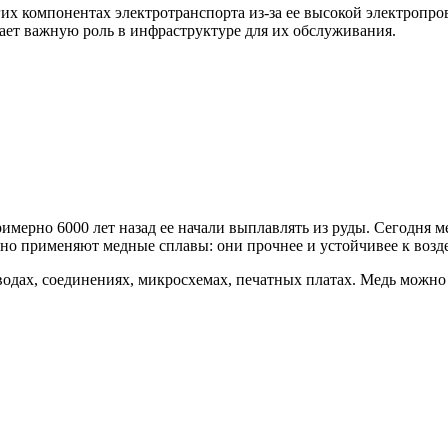
гих компонентах электротранспорта из-за ее высокой электропр
рает важную роль в инфраструктуре для их обслуживания.
мерно 6000 лет назад ее начали выплавлять из руды. Сегодня ме
но применяют медные сплавы: они прочнее и устойчивее к возде
одах, соединениях, микросхемах, печатных платах. Медь можно