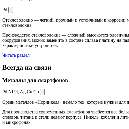
Pd
Стекловолокно — легкий, прочный и устойчивый к коррозии ма
стекловолокна.
Производство стекловолокна — сложный высокотехнологичный 
оборудования, можно заменить в составе сплава платину на пал
характеристики устройства.
Читать раздел
Всегда
на связи
Металлы для смартфонов
Pd Ni Pt,
Ag Cu Co
Среди металлов «Норникеля» немало тех, которые нужны для про
Для производства современных смартфонов требуется все боль
сплавов, титана и стали делают корпуса. Никель, кобальт и ли
и микрофонах.