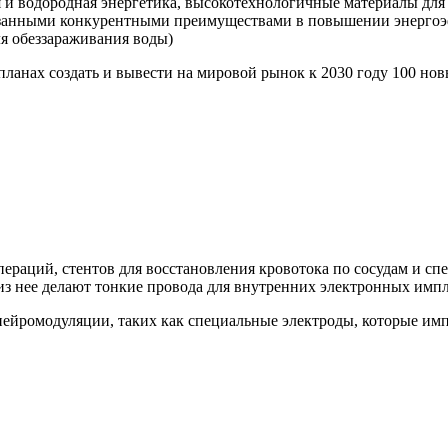
 и водородная энергетика, высокотехнологичные материалы для 
азанными конкурентными преимуществами в повышении энергоэ
ля обеззараживания воды)
планах создать и вывести на мировой рынок к 2030 году 100 н
пераций, стентов для восстановления кровотока по сосудам и с
 из нее делают тонкие провода для внутренних электронных импл
нейромодуляции, таких как специальные электроды, которые им