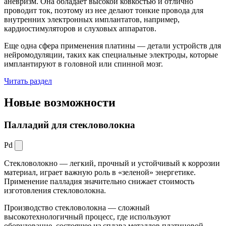
аневризм. Она обладает высокой ковкостью и отлично
проводит ток, поэтому из нее делают тонкие провода для
внутренних электронных имплантатов, например,
кардиостимуляторов и слуховых аппаратов.
Еще одна сфера применения платины — детали устройств для
нейромодуляции, таких как специальные электроды, которые
имплантируют в головной или спинной мозг.
Читать раздел
Новые
возможности
Палладий для стекловолокна
Pd
Стекловолокно — легкий, прочный и устойчивый к коррозии
материал, играет важную роль в «зеленой» энергетике.
Применение палладия значительно снижает стоимость
изготовления стекловолокна.
Производство стекловолокна — сложный
высокотехнологичный процесс, где используют
оборудование, состоящее из сплава металлов платиновой