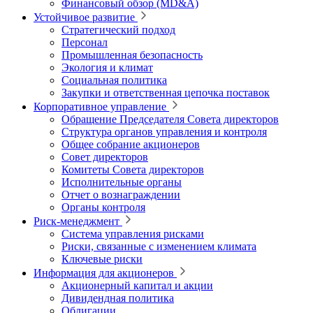
Финансовый обзор (MD&A)
Устойчивое развитие
Стратегический подход
Персонал
Промышленная безопасность
Экология и климат
Социальная политика
Закупки и ответственная цепочка поставок
Корпоративное управление
Обращение Председателя Совета директоров
Структура органов управления и контроля
Общее собрание акционеров
Совет директоров
Комитеты Совета директоров
Исполнительные органы
Отчет о вознаграждении
Органы контроля
Риск-менеджмент
Система управления рисками
Риски, связанные с изменением климата
Ключевые риски
Информация для акционеров
Акционерный капитал и акции
Дивидендная политика
Облигации