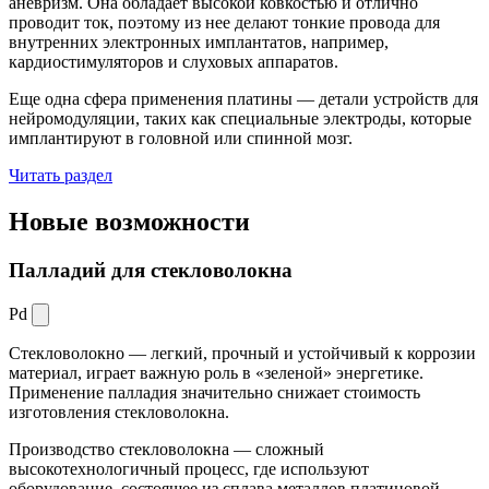
аневризм. Она обладает высокой ковкостью и отлично
проводит ток, поэтому из нее делают тонкие провода для
внутренних электронных имплантатов, например,
кардиостимуляторов и слуховых аппаратов.
Еще одна сфера применения платины — детали устройств для
нейромодуляции, таких как специальные электроды, которые
имплантируют в головной или спинной мозг.
Читать раздел
Новые
возможности
Палладий для стекловолокна
Pd
Стекловолокно — легкий, прочный и устойчивый к коррозии
материал, играет важную роль в «зеленой» энергетике.
Применение палладия значительно снижает стоимость
изготовления стекловолокна.
Производство стекловолокна — сложный
высокотехнологичный процесс, где используют
оборудование, состоящее из сплава металлов платиновой