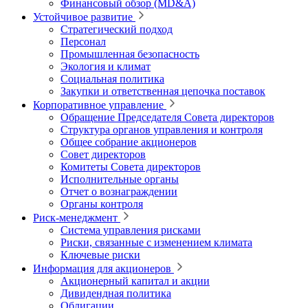
Финансовый обзор (MD&A)
Устойчивое развитие
Стратегический подход
Персонал
Промышленная безопасность
Экология и климат
Социальная политика
Закупки и ответственная цепочка поставок
Корпоративное управление
Обращение Председателя Совета директоров
Структура органов управления и контроля
Общее собрание акционеров
Совет директоров
Комитеты Совета директоров
Исполнительные органы
Отчет о вознаграждении
Органы контроля
Риск-менеджмент
Система управления рисками
Риски, связанные с изменением климата
Ключевые риски
Информация для акционеров
Акционерный капитал и акции
Дивидендная политика
Облигации