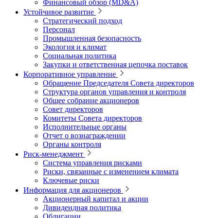
Финансовый обзор (MD&A)
Устойчивое развитие
Стратегический подход
Персонал
Промышленная безопасность
Экология и климат
Социальная политика
Закупки и ответственная цепочка поставок
Корпоративное управление
Обращение Председателя Совета директоров
Структура органов управления и контроля
Общее собрание акционеров
Совет директоров
Комитеты Совета директоров
Исполнительные органы
Отчет о вознаграждении
Органы контроля
Риск-менеджмент
Система управления рисками
Риски, связанные с изменением климата
Ключевые риски
Информация для акционеров
Акционерный капитал и акции
Дивидендная политика
Облигации