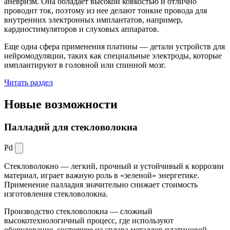
аневризм. Она обладает высокой ковкостью и отлично
проводит ток, поэтому из нее делают тонкие провода для
внутренних электронных имплантатов, например,
кардиостимуляторов и слуховых аппаратов.
Еще одна сфера применения платины — детали устройств для
нейромодуляции, таких как специальные электроды, которые
имплантируют в головной или спинной мозг.
Читать раздел
Новые
возможности
Палладий для стекловолокна
Pd
Стекловолокно — легкий, прочный и устойчивый к коррозии
материал, играет важную роль в «зеленой» энергетике.
Применение палладия значительно снижает стоимость
изготовления стекловолокна.
Производство стекловолокна — сложный
высокотехнологичный процесс, где используют
оборудование, состоящее из сплава металлов платиновой