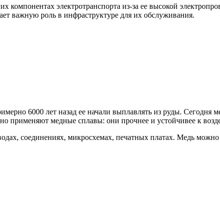
гих компонентах электротранспорта из-за ее высокой электропр
рает важную роль в инфраструктуре для их обслуживания.
мерно 6000 лет назад ее начали выплавлять из руды. Сегодня ме
но применяют медные сплавы: они прочнее и устойчивее к возде
одах, соединениях, микросхемах, печатных платах. Медь можно