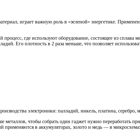
териал, играет важную роль в «зеленой» энергетике. Применен
процесс, где используют оборудование, состоящее из сплава м
ладий. Его плотность в 2 раза меньше, что позволяет использов
изводства электроники: палладий, никель, платина, серебро, ме
ше металлов, чтобы собрать один гаджет нужно переработать п
тий применяются в аккумуляторах, золото и медь — в микросхема