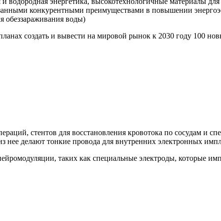
 и водородная энергетика, высокотехнологичные материалы для 
азанными конкурентными преимуществами в повышении энергоэ
ля обеззараживания воды)
планах создать и вывести на мировой рынок к 2030 году 100 н
пераций, стентов для восстановления кровотока по сосудам и с
 из нее делают тонкие провода для внутренних электронных импл
нейромодуляции, таких как специальные электроды, которые им