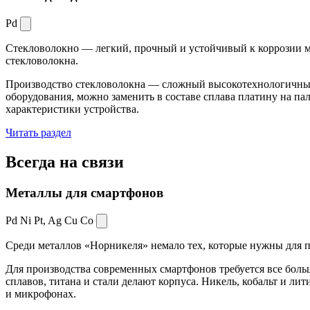
Pd
Стекловолокно — легкий, прочный и устойчивый к коррозии ма
стекловолокна.
Производство стекловолокна — сложный высокотехнологичный 
оборудования, можно заменить в составе сплава платину на пал
характеристики устройства.
Читать раздел
Всегда
на связи
Металлы для смартфонов
Pd Ni Pt,
Ag Cu Co
Среди металлов «Норникеля» немало тех, которые нужны для про
Для производства современных смартфонов требуется все боль
сплавов, титана и стали делают корпуса. Никель, кобальт и ли
и микрофонах.