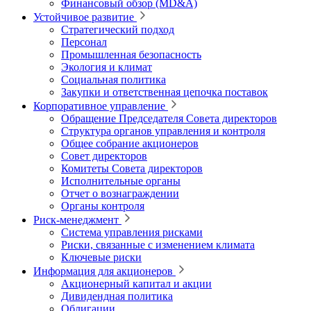
Финансовый обзор (MD&A)
Устойчивое развитие
Стратегический подход
Персонал
Промышленная безопасность
Экология и климат
Социальная политика
Закупки и ответственная цепочка поставок
Корпоративное управление
Обращение Председателя Совета директоров
Структура органов управления и контроля
Общее собрание акционеров
Совет директоров
Комитеты Совета директоров
Исполнительные органы
Отчет о вознаграждении
Органы контроля
Риск-менеджмент
Система управления рисками
Риски, связанные с изменением климата
Ключевые риски
Информация для акционеров
Акционерный капитал и акции
Дивидендная политика
Облигации