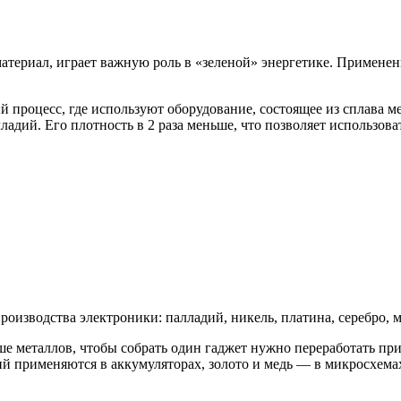
териал, играет важную роль в «зеленой» энергетике. Применен
процесс, где используют оборудование, состоящее из сплава м
ладий. Его плотность в 2 раза меньше, что позволяет использов
изводства электроники: палладий, никель, платина, серебро, ме
ше металлов, чтобы собрать один гаджет нужно переработать п
тий применяются в аккумуляторах, золото и медь — в микросхема