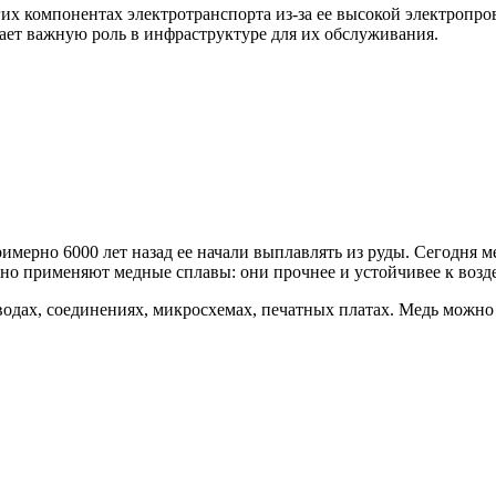
гих компонентах электротранспорта из-за ее высокой электропр
рает важную роль в инфраструктуре для их обслуживания.
мерно 6000 лет назад ее начали выплавлять из руды. Сегодня ме
но применяют медные сплавы: они прочнее и устойчивее к возде
одах, соединениях, микросхемах, печатных платах. Медь можно