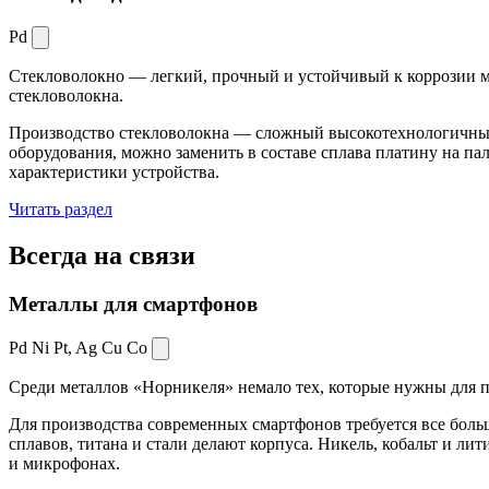
Pd
Стекловолокно — легкий, прочный и устойчивый к коррозии ма
стекловолокна.
Производство стекловолокна — сложный высокотехнологичный 
оборудования, можно заменить в составе сплава платину на пал
характеристики устройства.
Читать раздел
Всегда
на связи
Металлы для смартфонов
Pd Ni Pt,
Ag Cu Co
Среди металлов «Норникеля» немало тех, которые нужны для про
Для производства современных смартфонов требуется все боль
сплавов, титана и стали делают корпуса. Никель, кобальт и ли
и микрофонах.