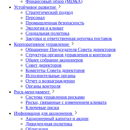
Финансовый обзор (MD&A)
Устойчивое развитие
Стратегический подход
Персонал
Промышленная безопасность
Экология и климат
Социальная политика
Закупки и ответственная цепочка поставок
Корпоративное управление
Обращение Председателя Совета директоров
Структура органов управления и контроля
Общее собрание акционеров
Совет директоров
Комитеты Совета директоров
Исполнительные органы
Отчет о вознаграждении
Органы контроля
Риск-менеджмент
Система управления рисками
Риски, связанные с изменением климата
Ключевые риски
Информация для акционеров
Акционерный капитал и акции
Дивидендная политика
Облигации