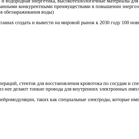
 и водородная энергетика, высокотехнологичные материалы для 
азанными конкурентными преимуществами в повышении энергоэ
ля обеззараживания воды)
планах создать и вывести на мировой рынок к 2030 году 100 н
пераций, стентов для восстановления кровотока по сосудам и с
 из нее делают тонкие провода для внутренних электронных импл
нейромодуляции, таких как специальные электроды, которые им