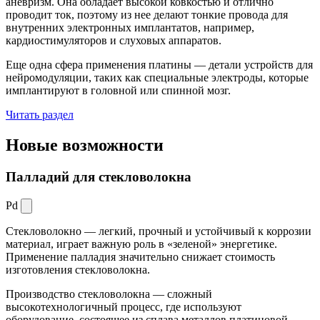
аневризм. Она обладает высокой ковкостью и отлично
проводит ток, поэтому из нее делают тонкие провода для
внутренних электронных имплантатов, например,
кардиостимуляторов и слуховых аппаратов.
Еще одна сфера применения платины — детали устройств для
нейромодуляции, таких как специальные электроды, которые
имплантируют в головной или спинной мозг.
Читать раздел
Новые
возможности
Палладий для стекловолокна
Pd
Стекловолокно — легкий, прочный и устойчивый к коррозии
материал, играет важную роль в «зеленой» энергетике.
Применение палладия значительно снижает стоимость
изготовления стекловолокна.
Производство стекловолокна — сложный
высокотехнологичный процесс, где используют
оборудование, состоящее из сплава металлов платиновой