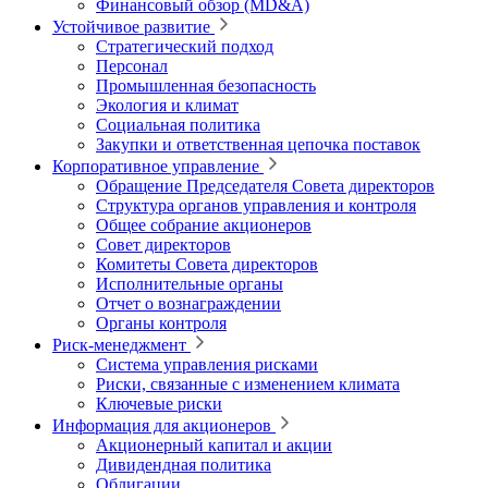
Финансовый обзор (MD&A)
Устойчивое развитие
Стратегический подход
Персонал
Промышленная безопасность
Экология и климат
Социальная политика
Закупки и ответственная цепочка поставок
Корпоративное управление
Обращение Председателя Совета директоров
Структура органов управления и контроля
Общее собрание акционеров
Совет директоров
Комитеты Совета директоров
Исполнительные органы
Отчет о вознаграждении
Органы контроля
Риск-менеджмент
Система управления рисками
Риски, связанные с изменением климата
Ключевые риски
Информация для акционеров
Акционерный капитал и акции
Дивидендная политика
Облигации