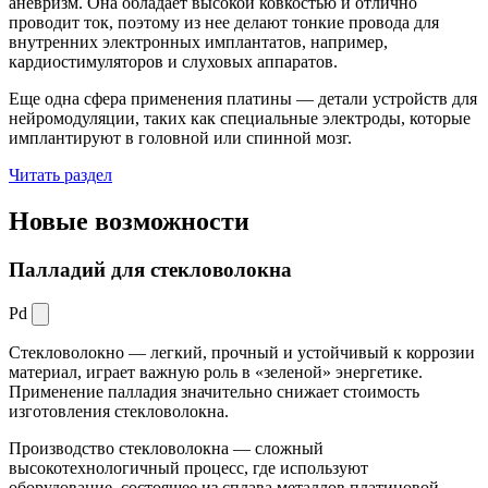
аневризм. Она обладает высокой ковкостью и отлично
проводит ток, поэтому из нее делают тонкие провода для
внутренних электронных имплантатов, например,
кардиостимуляторов и слуховых аппаратов.
Еще одна сфера применения платины — детали устройств для
нейромодуляции, таких как специальные электроды, которые
имплантируют в головной или спинной мозг.
Читать раздел
Новые
возможности
Палладий для стекловолокна
Pd
Стекловолокно — легкий, прочный и устойчивый к коррозии
материал, играет важную роль в «зеленой» энергетике.
Применение палладия значительно снижает стоимость
изготовления стекловолокна.
Производство стекловолокна — сложный
высокотехнологичный процесс, где используют
оборудование, состоящее из сплава металлов платиновой