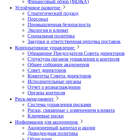
Финансовый обзор (MD&A)
Устойчивое развитие
Стратегический подход
Персонал
Промышленная безопасность
Экология и климат
Социальная политика
Закупки и ответственная цепочка поставок
Корпоративное управление
Обращение Председателя Совета директоров
Структура органов управления и контроля
Общее собрание акционеров
Совет директоров
Комитеты Совета директоров
Исполнительные органы
Отчет о вознаграждении
Органы контроля
Риск-менеджмент
Система управления рисками
Риски, связанные с изменением климата
Ключевые риски
Информация для акционеров
Акционерный капитал и акции
Дивидендная политика
Облигации