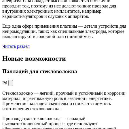
аневризм. Она обладает высокой ковкостью и отлично
проводит ток, поэтому из нее делают тонкие провода для
внутренних электронных имплантатов, например,
кардиостимуляторов и слуховых аппаратов.
Еще одна сфера применения платины — детали устройств для
нейромодуляции, таких как специальные электроды, которые
имплантируют в головной или спинной мозг.
Читать раздел
Новые
возможности
Палладий для стекловолокна
Pd
Стекловолокно — легкий, прочный и устойчивый к коррозии
материал, играет важную роль в «зеленой» энергетике.
Применение палладия значительно снижает стоимость
изготовления стекловолокна.
Производство стекловолокна — сложный
высокотехнологичный процесс, где используют
оборудование, состоящее из сплава металлов платиновой