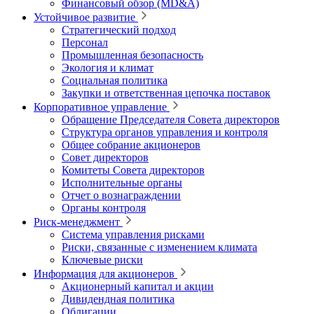
Финансовый обзор (MD&A)
Устойчивое развитие
Стратегический подход
Персонал
Промышленная безопасность
Экология и климат
Социальная политика
Закупки и ответственная цепочка поставок
Корпоративное управление
Обращение Председателя Совета директоров
Структура органов управления и контроля
Общее собрание акционеров
Совет директоров
Комитеты Совета директоров
Исполнительные органы
Отчет о вознаграждении
Органы контроля
Риск-менеджмент
Система управления рисками
Риски, связанные с изменением климата
Ключевые риски
Информация для акционеров
Акционерный капитал и акции
Дивидендная политика
Облигации