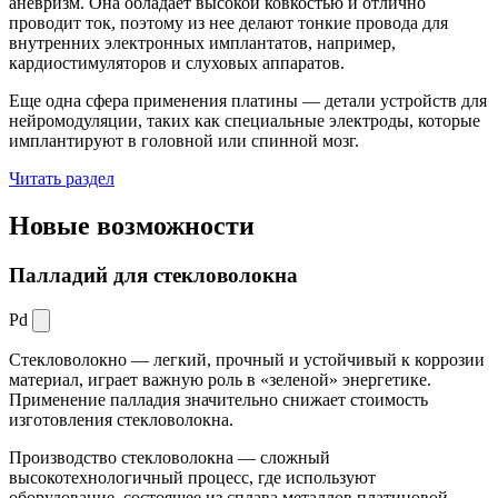
аневризм. Она обладает высокой ковкостью и отлично
проводит ток, поэтому из нее делают тонкие провода для
внутренних электронных имплантатов, например,
кардиостимуляторов и слуховых аппаратов.
Еще одна сфера применения платины — детали устройств для
нейромодуляции, таких как специальные электроды, которые
имплантируют в головной или спинной мозг.
Читать раздел
Новые
возможности
Палладий для стекловолокна
Pd
Стекловолокно — легкий, прочный и устойчивый к коррозии
материал, играет важную роль в «зеленой» энергетике.
Применение палладия значительно снижает стоимость
изготовления стекловолокна.
Производство стекловолокна — сложный
высокотехнологичный процесс, где используют
оборудование, состоящее из сплава металлов платиновой