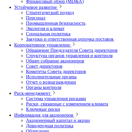
Финансовый обзор (MD&A)
Устойчивое развитие
Стратегический подход
Персонал
Промышленная безопасность
Экология и климат
Социальная политика
Закупки и ответственная цепочка поставок
Корпоративное управление
Обращение Председателя Совета директоров
Структура органов управления и контроля
Общее собрание акционеров
Совет директоров
Комитеты Совета директоров
Исполнительные органы
Отчет о вознаграждении
Органы контроля
Риск-менеджмент
Система управления рисками
Риски, связанные с изменением климата
Ключевые риски
Информация для акционеров
Акционерный капитал и акции
Дивидендная политика
Облигации