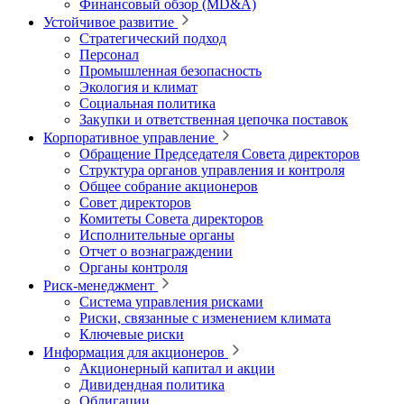
Финансовый обзор (MD&A)
Устойчивое развитие
Стратегический подход
Персонал
Промышленная безопасность
Экология и климат
Социальная политика
Закупки и ответственная цепочка поставок
Корпоративное управление
Обращение Председателя Совета директоров
Структура органов управления и контроля
Общее собрание акционеров
Совет директоров
Комитеты Совета директоров
Исполнительные органы
Отчет о вознаграждении
Органы контроля
Риск-менеджмент
Система управления рисками
Риски, связанные с изменением климата
Ключевые риски
Информация для акционеров
Акционерный капитал и акции
Дивидендная политика
Облигации