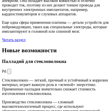
аневризм. Она обладает высокой ковкостью и отлично
проводит ток, поэтому из нее делают тонкие провода для
внутренних электронных имплантатов, например,
кардиостимуляторов и слуховых аппаратов.
Еще одна сфера применения платины — детали устройств для
нейромодуляции, таких как специальные электроды, которые
имплантируют в головной или спинной мозг.
Читать раздел
Новые
возможности
Палладий для стекловолокна
Pd
Стекловолокно — легкий, прочный и устойчивый к коррозии
материал, играет важную роль в «зеленой» энергетике.
Применение палладия значительно снижает стоимость
изготовления стекловолокна.
Производство стекловолокна — сложный
высокотехнологичный процесс, где используют
оборудование, состоящее из сплава металлов платиновой