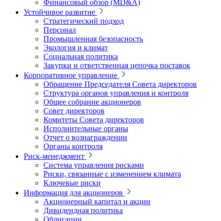
Финансовый обзор (MD&A)
Устойчивое развитие
Стратегический подход
Персонал
Промышленная безопасность
Экология и климат
Социальная политика
Закупки и ответственная цепочка поставок
Корпоративное управление
Обращение Председателя Совета директоров
Структура органов управления и контроля
Общее собрание акционеров
Совет директоров
Комитеты Совета директоров
Исполнительные органы
Отчет о вознаграждении
Органы контроля
Риск-менеджмент
Система управления рисками
Риски, связанные с изменением климата
Ключевые риски
Информация для акционеров
Акционерный капитал и акции
Дивидендная политика
Облигации