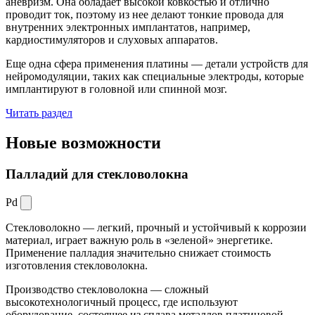
аневризм. Она обладает высокой ковкостью и отлично
проводит ток, поэтому из нее делают тонкие провода для
внутренних электронных имплантатов, например,
кардиостимуляторов и слуховых аппаратов.
Еще одна сфера применения платины — детали устройств для
нейромодуляции, таких как специальные электроды, которые
имплантируют в головной или спинной мозг.
Читать раздел
Новые
возможности
Палладий для стекловолокна
Pd
Стекловолокно — легкий, прочный и устойчивый к коррозии
материал, играет важную роль в «зеленой» энергетике.
Применение палладия значительно снижает стоимость
изготовления стекловолокна.
Производство стекловолокна — сложный
высокотехнологичный процесс, где используют
оборудование, состоящее из сплава металлов платиновой