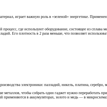
териал, играет важную роль в «зеленой» энергетике. Применен
процесс, где используют оборудование, состоящее из сплава м
ладий. Его плотность в 2 раза меньше, что позволяет использов
изводства электроники: палладий, никель, платина, серебро, ме
ше металлов, чтобы собрать один гаджет нужно переработать п
тий применяются в аккумуляторах, золото и медь — в микросхема