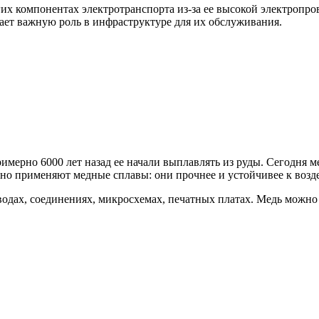
гих компонентах электротранспорта из-за ее высокой электропр
рает важную роль в инфраструктуре для их обслуживания.
мерно 6000 лет назад ее начали выплавлять из руды. Сегодня ме
но применяют медные сплавы: они прочнее и устойчивее к возде
одах, соединениях, микросхемах, печатных платах. Медь можно