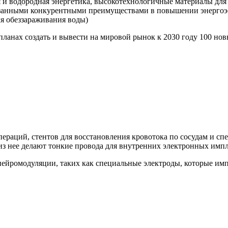
 и водородная энергетика, высокотехнологичные материалы для 
азанными конкурентными преимуществами в повышении энергоэ
ля обеззараживания воды)
планах создать и вывести на мировой рынок к 2030 году 100 н
пераций, стентов для восстановления кровотока по сосудам и с
 из нее делают тонкие провода для внутренних электронных импл
нейромодуляции, таких как специальные электроды, которые им