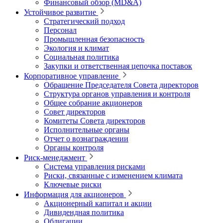
Финансовый обзор (MD&A)
Устойчивое развитие
Стратегический подход
Персонал
Промышленная безопасность
Экология и климат
Социальная политика
Закупки и ответственная цепочка поставок
Корпоративное управление
Обращение Председателя Совета директоров
Структура органов управления и контроля
Общее собрание акционеров
Совет директоров
Комитеты Совета директоров
Исполнительные органы
Отчет о вознаграждении
Органы контроля
Риск-менеджмент
Система управления рисками
Риски, связанные с изменением климата
Ключевые риски
Информация для акционеров
Акционерный капитал и акции
Дивидендная политика
Облигации