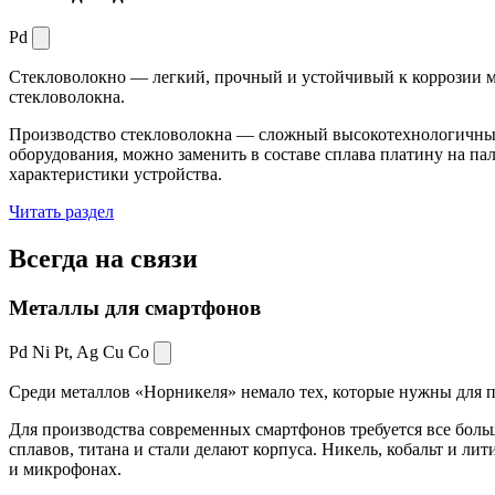
Pd
Стекловолокно — легкий, прочный и устойчивый к коррозии ма
стекловолокна.
Производство стекловолокна — сложный высокотехнологичный 
оборудования, можно заменить в составе сплава платину на пал
характеристики устройства.
Читать раздел
Всегда
на связи
Металлы для смартфонов
Pd Ni Pt,
Ag Cu Co
Среди металлов «Норникеля» немало тех, которые нужны для про
Для производства современных смартфонов требуется все боль
сплавов, титана и стали делают корпуса. Никель, кобальт и ли
и микрофонах.