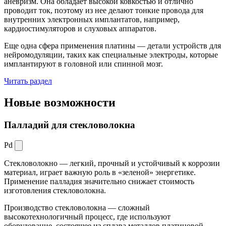
аневризм. Она обладает высокой ковкостью и отлично
проводит ток, поэтому из нее делают тонкие провода для
внутренних электронных имплантатов, например,
кардиостимуляторов и слуховых аппаратов.
Еще одна сфера применения платины — детали устройств для
нейромодуляции, таких как специальные электроды, которые
имплантируют в головной или спинной мозг.
Читать раздел
Новые
возможности
Палладий для стекловолокна
Pd
Стекловолокно — легкий, прочный и устойчивый к коррозии
материал, играет важную роль в «зеленой» энергетике.
Применение палладия значительно снижает стоимость
изготовления стекловолокна.
Производство стекловолокна — сложный
высокотехнологичный процесс, где используют
оборудование, состоящее из сплава металлов платиновой