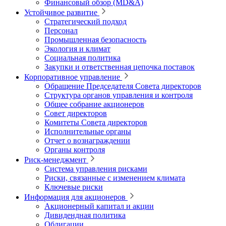
Финансовый обзор (MD&A)
Устойчивое развитие
Стратегический подход
Персонал
Промышленная безопасность
Экология и климат
Социальная политика
Закупки и ответственная цепочка поставок
Корпоративное управление
Обращение Председателя Совета директоров
Структура органов управления и контроля
Общее собрание акционеров
Совет директоров
Комитеты Совета директоров
Исполнительные органы
Отчет о вознаграждении
Органы контроля
Риск-менеджмент
Система управления рисками
Риски, связанные с изменением климата
Ключевые риски
Информация для акционеров
Акционерный капитал и акции
Дивидендная политика
Облигации