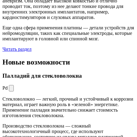
аневризм. Она обладает высокой ковкостью и отлично
проводит ток, поэтому из нее делают тонкие провода для
внутренних электронных имплантатов, например,
кардиостимуляторов и слуховых аппаратов.
Еще одна сфера применения платины — детали устройств для
нейромодуляции, таких как специальные электроды, которые
имплантируют в головной или спинной мозг.
Читать раздел
Новые
возможности
Палладий для стекловолокна
Pd
Стекловолокно — легкий, прочный и устойчивый к коррозии
материал, играет важную роль в «зеленой» энергетике.
Применение палладия значительно снижает стоимость
изготовления стекловолокна.
Производство стекловолокна — сложный
высокотехнологичный процесс, где используют
оборудование, состоящее из сплава металлов платиновой