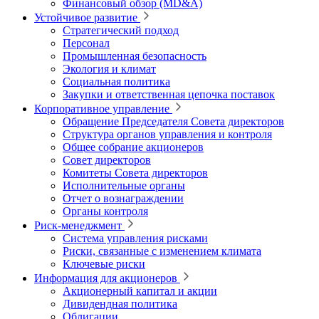
Финансовый обзор (MD&A)
Устойчивое развитие
Стратегический подход
Персонал
Промышленная безопасность
Экология и климат
Социальная политика
Закупки и ответственная цепочка поставок
Корпоративное управление
Обращение Председателя Совета директоров
Структура органов управления и контроля
Общее собрание акционеров
Совет директоров
Комитеты Совета директоров
Исполнительные органы
Отчет о вознаграждении
Органы контроля
Риск-менеджмент
Система управления рисками
Риски, связанные с изменением климата
Ключевые риски
Информация для акционеров
Акционерный капитал и акции
Дивидендная политика
Облигации