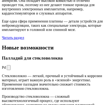
аневризм. Она обладает высокой ковкостью и отлично
проводит ток, поэтому из нее делают тонкие провода для
внутренних электронных имплантатов, например,
кардиостимуляторов и слуховых аппаратов.
Еще одна сфера применения платины — детали устройств для
нейромодуляции, таких как специальные электроды, которые
имплантируют в головной или спинной мозг.
Читать раздел
Новые
возможности
Палладий для стекловолокна
Pd
Стекловолокно — легкий, прочный и устойчивый к коррозии
материал, играет важную роль в «зеленой» энергетике.
Применение палладия значительно снижает стоимость
изготовления стекловолокна.
Производство стекловолокна — сложный
высокотехнологичный процесс, где используют
оборудование, состоящее из сплава металлов платиновой