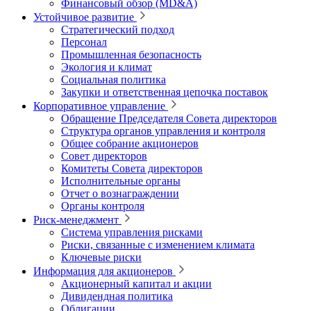
Финансовый обзор (MD&A)
Устойчивое развитие
Стратегический подход
Персонал
Промышленная безопасность
Экология и климат
Социальная политика
Закупки и ответственная цепочка поставок
Корпоративное управление
Обращение Председателя Совета директоров
Структура органов управления и контроля
Общее собрание акционеров
Совет директоров
Комитеты Совета директоров
Исполнительные органы
Отчет о вознаграждении
Органы контроля
Риск-менеджмент
Система управления рисками
Риски, связанные с изменением климата
Ключевые риски
Информация для акционеров
Акционерный капитал и акции
Дивидендная политика
Облигации