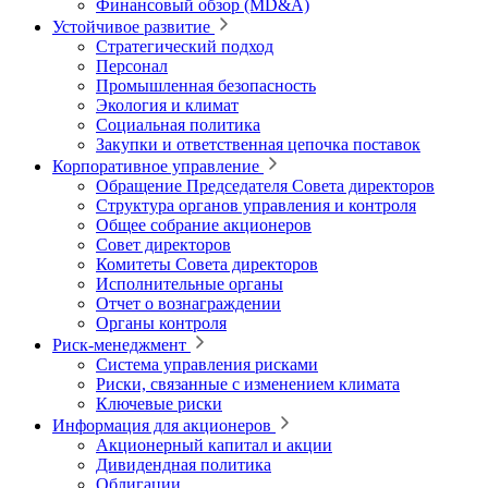
Финансовый обзор (MD&A)
Устойчивое развитие
Стратегический подход
Персонал
Промышленная безопасность
Экология и климат
Социальная политика
Закупки и ответственная цепочка поставок
Корпоративное управление
Обращение Председателя Совета директоров
Структура органов управления и контроля
Общее собрание акционеров
Совет директоров
Комитеты Совета директоров
Исполнительные органы
Отчет о вознаграждении
Органы контроля
Риск-менеджмент
Система управления рисками
Риски, связанные с изменением климата
Ключевые риски
Информация для акционеров
Акционерный капитал и акции
Дивидендная политика
Облигации