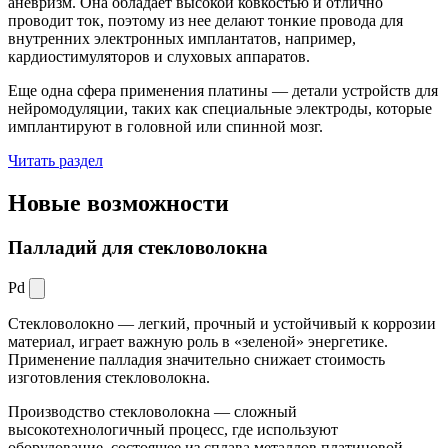
аневризм. Она обладает высокой ковкостью и отлично
проводит ток, поэтому из нее делают тонкие провода для
внутренних электронных имплантатов, например,
кардиостимуляторов и слуховых аппаратов.
Еще одна сфера применения платины — детали устройств для
нейромодуляции, таких как специальные электроды, которые
имплантируют в головной или спинной мозг.
Читать раздел
Новые
возможности
Палладий для стекловолокна
Pd
Стекловолокно — легкий, прочный и устойчивый к коррозии
материал, играет важную роль в «зеленой» энергетике.
Применение палладия значительно снижает стоимость
изготовления стекловолокна.
Производство стекловолокна — сложный
высокотехнологичный процесс, где используют
оборудование, состоящее из сплава металлов платиновой