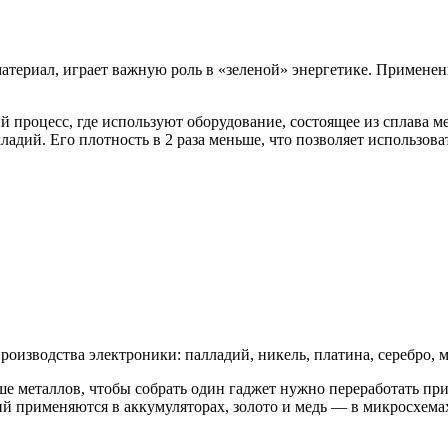
териал, играет важную роль в «зеленой» энергетике. Применен
процесс, где используют оборудование, состоящее из сплава м
ладий. Его плотность в 2 раза меньше, что позволяет использов
изводства электроники: палладий, никель, платина, серебро, ме
ше металлов, чтобы собрать один гаджет нужно переработать п
тий применяются в аккумуляторах, золото и медь — в микросхема