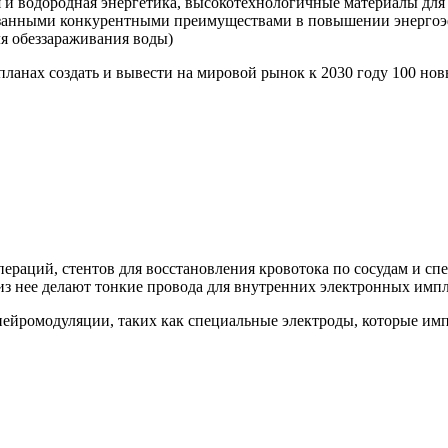
 и водородная энергетика, высокотехнологичные материалы для 
азанными конкурентными преимуществами в повышении энергоэ
ля обеззараживания воды)
планах создать и вывести на мировой рынок к 2030 году 100 н
пераций, стентов для восстановления кровотока по сосудам и с
 из нее делают тонкие провода для внутренних электронных импл
нейромодуляции, таких как специальные электроды, которые им