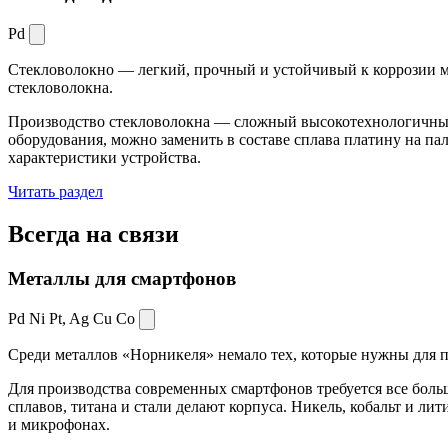
Pd
Стекловолокно — легкий, прочный и устойчивый к коррозии ма
стекловолокна.
Производство стекловолокна — сложный высокотехнологичный 
оборудования, можно заменить в составе сплава платину на пал
характеристики устройства.
Читать раздел
Всегда
на связи
Металлы для смартфонов
Pd Ni Pt,
Ag Cu Co
Среди металлов «Норникеля» немало тех, которые нужны для про
Для производства современных смартфонов требуется все боль
сплавов, титана и стали делают корпуса. Никель, кобальт и ли
и микрофонах.