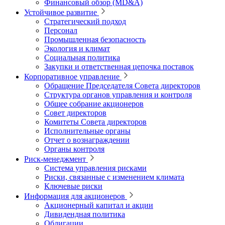
Финансовый обзор (MD&A)
Устойчивое развитие
Стратегический подход
Персонал
Промышленная безопасность
Экология и климат
Социальная политика
Закупки и ответственная цепочка поставок
Корпоративное управление
Обращение Председателя Совета директоров
Структура органов управления и контроля
Общее собрание акционеров
Совет директоров
Комитеты Совета директоров
Исполнительные органы
Отчет о вознаграждении
Органы контроля
Риск-менеджмент
Система управления рисками
Риски, связанные с изменением климата
Ключевые риски
Информация для акционеров
Акционерный капитал и акции
Дивидендная политика
Облигации