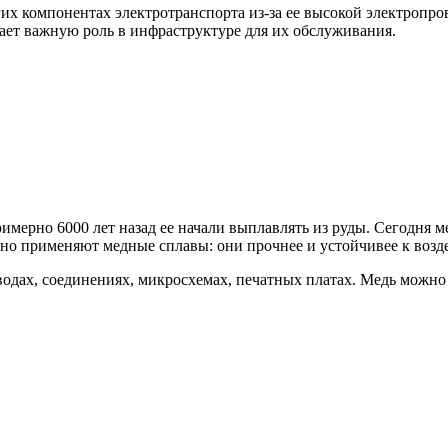
гих компонентах электротранспорта из-за ее высокой электропр
рает важную роль в инфраструктуре для их обслуживания.
мерно 6000 лет назад ее начали выплавлять из руды. Сегодня ме
но применяют медные сплавы: они прочнее и устойчивее к возде
одах, соединениях, микросхемах, печатных платах. Медь можно