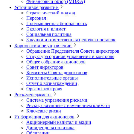
Финансовый обзор (MD&A)
Устойчивое развитие
Стратегический подход
Персонал
Промышленная безопасность
Экология и климат
Социальная политика
Закупки и ответственная цепочка поставок
Корпоративное управление
Обращение Председателя Совета директоров
Структура органов управления и контроля
Общее собрание акционеров
Совет директоров
Комитеты Совета директоров
Исполнительные органы
Отчет о вознаграждении
Органы контроля
Риск-менеджмент
Система управления рисками
Риски, связанные с изменением климата
Ключевые риски
Информация для акционеров
Акционерный капитал и акции
Дивидендная политика
Облигации