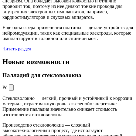
аневризм. Она обладает высокой ковкостью и отлично
проводит ток, поэтому из нее делают тонкие провода для
внутренних электронных имплантатов, например,
кардиостимуляторов и слуховых аппаратов.
Еще одна сфера применения платины — детали устройств для
нейромодуляции, таких как специальные электроды, которые
имплантируют в головной или спинной мозг.
Читать раздел
Новые
возможности
Палладий для стекловолокна
Pd
Стекловолокно — легкий, прочный и устойчивый к коррозии
материал, играет важную роль в «зеленой» энергетике.
Применение палладия значительно снижает стоимость
изготовления стекловолокна.
Производство стекловолокна — сложный
высокотехнологичный процесс, где используют
оборудование, состоящее из сплава металлов платиновой