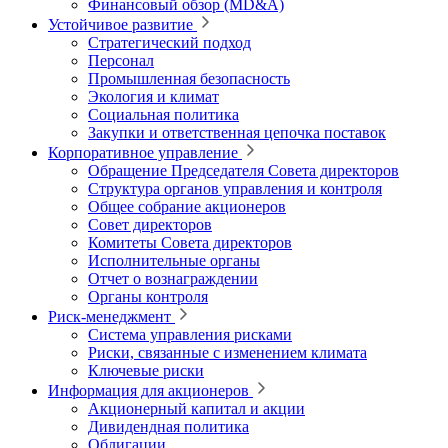
Финансовый обзор (MD&A)
Устойчивое развитие
Стратегический подход
Персонал
Промышленная безопасность
Экология и климат
Социальная политика
Закупки и ответственная цепочка поставок
Корпоративное управление
Обращение Председателя Совета директоров
Структура органов управления и контроля
Общее собрание акционеров
Совет директоров
Комитеты Совета директоров
Исполнительные органы
Отчет о вознаграждении
Органы контроля
Риск-менеджмент
Система управления рисками
Риски, связанные с изменением климата
Ключевые риски
Информация для акционеров
Акционерный капитал и акции
Дивидендная политика
Облигации