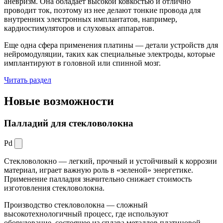
аневризм. Она обладает высокой ковкостью и отлично
проводит ток, поэтому из нее делают тонкие провода для
внутренних электронных имплантатов, например,
кардиостимуляторов и слуховых аппаратов.
Еще одна сфера применения платины — детали устройств для
нейромодуляции, таких как специальные электроды, которые
имплантируют в головной или спинной мозг.
Читать раздел
Новые
возможности
Палладий для стекловолокна
Pd
Стекловолокно — легкий, прочный и устойчивый к коррозии
материал, играет важную роль в «зеленой» энергетике.
Применение палладия значительно снижает стоимость
изготовления стекловолокна.
Производство стекловолокна — сложный
высокотехнологичный процесс, где используют
оборудование, состоящее из сплава металлов платиновой