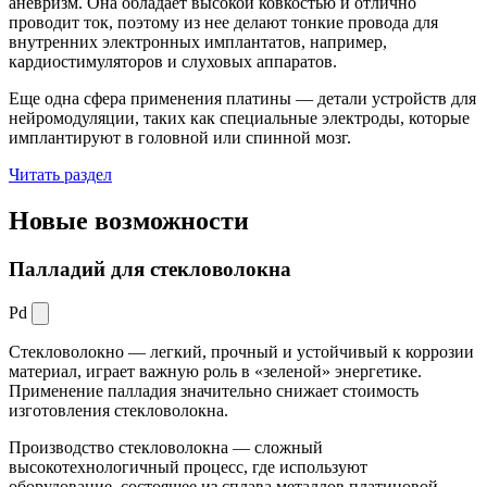
аневризм. Она обладает высокой ковкостью и отлично
проводит ток, поэтому из нее делают тонкие провода для
внутренних электронных имплантатов, например,
кардиостимуляторов и слуховых аппаратов.
Еще одна сфера применения платины — детали устройств для
нейромодуляции, таких как специальные электроды, которые
имплантируют в головной или спинной мозг.
Читать раздел
Новые
возможности
Палладий для стекловолокна
Pd
Стекловолокно — легкий, прочный и устойчивый к коррозии
материал, играет важную роль в «зеленой» энергетике.
Применение палладия значительно снижает стоимость
изготовления стекловолокна.
Производство стекловолокна — сложный
высокотехнологичный процесс, где используют
оборудование, состоящее из сплава металлов платиновой