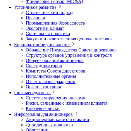
Финансовый обзор (MD&A)
Устойчивое развитие
Стратегический подход
Персонал
Промышленная безопасность
Экология и климат
Социальная политика
Закупки и ответственная цепочка поставок
Корпоративное управление
Обращение Председателя Совета директоров
Структура органов управления и контроля
Общее собрание акционеров
Совет директоров
Комитеты Совета директоров
Исполнительные органы
Отчет о вознаграждении
Органы контроля
Риск-менеджмент
Система управления рисками
Риски, связанные с изменением климата
Ключевые риски
Информация для акционеров
Акционерный капитал и акции
Дивидендная политика
Облигации