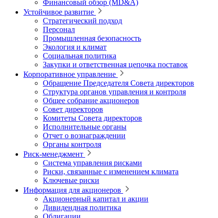
Финансовый обзор (MD&A)
Устойчивое развитие
Стратегический подход
Персонал
Промышленная безопасность
Экология и климат
Социальная политика
Закупки и ответственная цепочка поставок
Корпоративное управление
Обращение Председателя Совета директоров
Структура органов управления и контроля
Общее собрание акционеров
Совет директоров
Комитеты Совета директоров
Исполнительные органы
Отчет о вознаграждении
Органы контроля
Риск-менеджмент
Система управления рисками
Риски, связанные с изменением климата
Ключевые риски
Информация для акционеров
Акционерный капитал и акции
Дивидендная политика
Облигации