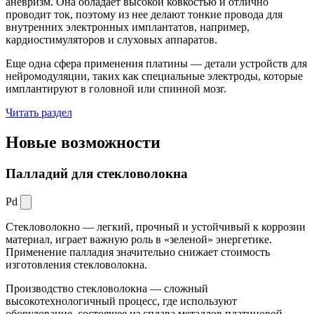
аневризм. Она обладает высокой ковкостью и отлично
проводит ток, поэтому из нее делают тонкие провода для
внутренних электронных имплантатов, например,
кардиостимуляторов и слуховых аппаратов.
Еще одна сфера применения платины — детали устройств для
нейромодуляции, таких как специальные электроды, которые
имплантируют в головной или спинной мозг.
Читать раздел
Новые
возможности
Палладий для стекловолокна
Pd
Стекловолокно — легкий, прочный и устойчивый к коррозии
материал, играет важную роль в «зеленой» энергетике.
Применение палладия значительно снижает стоимость
изготовления стекловолокна.
Производство стекловолокна — сложный
высокотехнологичный процесс, где используют
оборудование, состоящее из сплава металлов платиновой