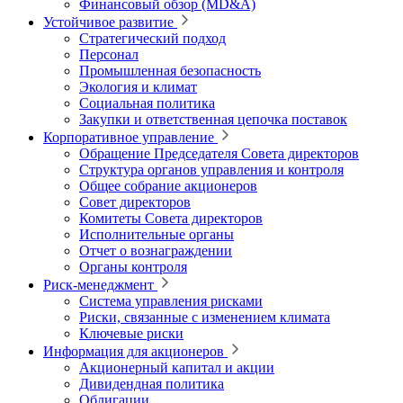
Финансовый обзор (MD&A)
Устойчивое развитие
Стратегический подход
Персонал
Промышленная безопасность
Экология и климат
Социальная политика
Закупки и ответственная цепочка поставок
Корпоративное управление
Обращение Председателя Совета директоров
Структура органов управления и контроля
Общее собрание акционеров
Совет директоров
Комитеты Совета директоров
Исполнительные органы
Отчет о вознаграждении
Органы контроля
Риск-менеджмент
Система управления рисками
Риски, связанные с изменением климата
Ключевые риски
Информация для акционеров
Акционерный капитал и акции
Дивидендная политика
Облигации