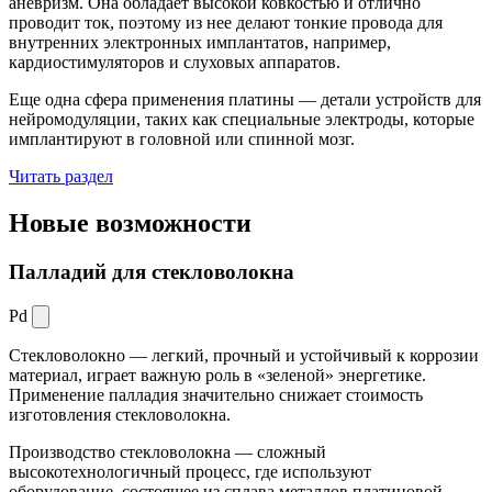
аневризм. Она обладает высокой ковкостью и отлично
проводит ток, поэтому из нее делают тонкие провода для
внутренних электронных имплантатов, например,
кардиостимуляторов и слуховых аппаратов.
Еще одна сфера применения платины — детали устройств для
нейромодуляции, таких как специальные электроды, которые
имплантируют в головной или спинной мозг.
Читать раздел
Новые
возможности
Палладий для стекловолокна
Pd
Стекловолокно — легкий, прочный и устойчивый к коррозии
материал, играет важную роль в «зеленой» энергетике.
Применение палладия значительно снижает стоимость
изготовления стекловолокна.
Производство стекловолокна — сложный
высокотехнологичный процесс, где используют
оборудование, состоящее из сплава металлов платиновой