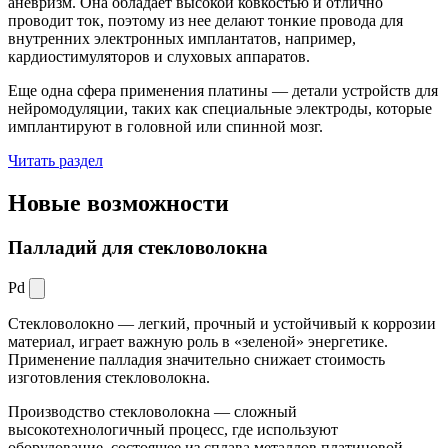
аневризм. Она обладает высокой ковкостью и отлично
проводит ток, поэтому из нее делают тонкие провода для
внутренних электронных имплантатов, например,
кардиостимуляторов и слуховых аппаратов.
Еще одна сфера применения платины — детали устройств для
нейромодуляции, таких как специальные электроды, которые
имплантируют в головной или спинной мозг.
Читать раздел
Новые
возможности
Палладий для стекловолокна
Pd
Стекловолокно — легкий, прочный и устойчивый к коррозии
материал, играет важную роль в «зеленой» энергетике.
Применение палладия значительно снижает стоимость
изготовления стекловолокна.
Производство стекловолокна — сложный
высокотехнологичный процесс, где используют
оборудование, состоящее из сплава металлов платиновой