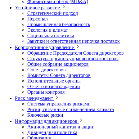
Финансовый обзор (MD&A)
Устойчивое развитие
Стратегический подход
Персонал
Промышленная безопасность
Экология и климат
Социальная политика
Закупки и ответственная цепочка поставок
Корпоративное управление
Обращение Председателя Совета директоров
Структура органов управления и контроля
Общее собрание акционеров
Совет директоров
Комитеты Совета директоров
Исполнительные органы
Отчет о вознаграждении
Органы контроля
Риск-менеджмент
Система управления рисками
Риски, связанные с изменением климата
Ключевые риски
Информация для акционеров
Акционерный капитал и акции
Дивидендная политика
Облигации