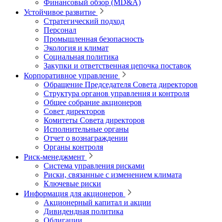
Финансовый обзор (MD&A)
Устойчивое развитие
Стратегический подход
Персонал
Промышленная безопасность
Экология и климат
Социальная политика
Закупки и ответственная цепочка поставок
Корпоративное управление
Обращение Председателя Совета директоров
Структура органов управления и контроля
Общее собрание акционеров
Совет директоров
Комитеты Совета директоров
Исполнительные органы
Отчет о вознаграждении
Органы контроля
Риск-менеджмент
Система управления рисками
Риски, связанные с изменением климата
Ключевые риски
Информация для акционеров
Акционерный капитал и акции
Дивидендная политика
Облигации