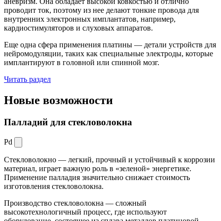
аневризм. Она обладает высокой ковкостью и отлично
проводит ток, поэтому из нее делают тонкие провода для
внутренних электронных имплантатов, например,
кардиостимуляторов и слуховых аппаратов.
Еще одна сфера применения платины — детали устройств для
нейромодуляции, таких как специальные электроды, которые
имплантируют в головной или спинной мозг.
Читать раздел
Новые
возможности
Палладий для стекловолокна
Pd
Стекловолокно — легкий, прочный и устойчивый к коррозии
материал, играет важную роль в «зеленой» энергетике.
Применение палладия значительно снижает стоимость
изготовления стекловолокна.
Производство стекловолокна — сложный
высокотехнологичный процесс, где используют
оборудование, состоящее из сплава металлов платиновой