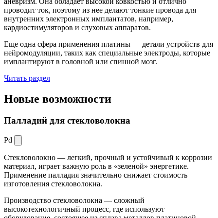
аневризм. Она обладает высокой ковкостью и отлично
проводит ток, поэтому из нее делают тонкие провода для
внутренних электронных имплантатов, например,
кардиостимуляторов и слуховых аппаратов.
Еще одна сфера применения платины — детали устройств для
нейромодуляции, таких как специальные электроды, которые
имплантируют в головной или спинной мозг.
Читать раздел
Новые
возможности
Палладий для стекловолокна
Pd
Стекловолокно — легкий, прочный и устойчивый к коррозии
материал, играет важную роль в «зеленой» энергетике.
Применение палладия значительно снижает стоимость
изготовления стекловолокна.
Производство стекловолокна — сложный
высокотехнологичный процесс, где используют
оборудование, состоящее из сплава металлов платиновой