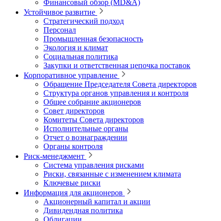
Финансовый обзор (MD&A)
Устойчивое развитие
Стратегический подход
Персонал
Промышленная безопасность
Экология и климат
Социальная политика
Закупки и ответственная цепочка поставок
Корпоративное управление
Обращение Председателя Совета директоров
Структура органов управления и контроля
Общее собрание акционеров
Совет директоров
Комитеты Совета директоров
Исполнительные органы
Отчет о вознаграждении
Органы контроля
Риск-менеджмент
Система управления рисками
Риски, связанные с изменением климата
Ключевые риски
Информация для акционеров
Акционерный капитал и акции
Дивидендная политика
Облигации