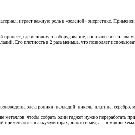
териал, играет важную роль в «зеленой» энергетике. Применен
процесс, где используют оборудование, состоящее из сплава м
ладий. Его плотность в 2 раза меньше, что позволяет использов
изводства электроники: палладий, никель, платина, серебро, ме
ше металлов, чтобы собрать один гаджет нужно переработать п
тий применяются в аккумуляторах, золото и медь — в микросхема