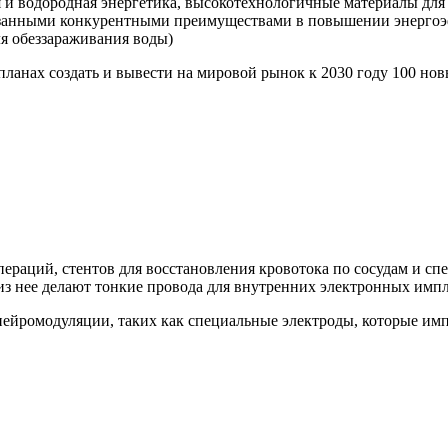
 и водородная энергетика, высокотехнологичные материалы для 
азанными конкурентными преимуществами в повышении энергоэ
ля обеззараживания воды)
планах создать и вывести на мировой рынок к 2030 году 100 н
пераций, стентов для восстановления кровотока по сосудам и с
 из нее делают тонкие провода для внутренних электронных импл
нейромодуляции, таких как специальные электроды, которые им