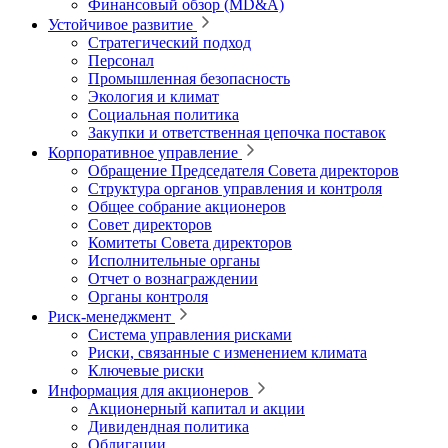
Финансовый обзор (MD&A)
Устойчивое развитие
Стратегический подход
Персонал
Промышленная безопасность
Экология и климат
Социальная политика
Закупки и ответственная цепочка поставок
Корпоративное управление
Обращение Председателя Совета директоров
Структура органов управления и контроля
Общее собрание акционеров
Совет директоров
Комитеты Совета директоров
Исполнительные органы
Отчет о вознаграждении
Органы контроля
Риск-менеджмент
Система управления рисками
Риски, связанные с изменением климата
Ключевые риски
Информация для акционеров
Акционерный капитал и акции
Дивидендная политика
Облигации