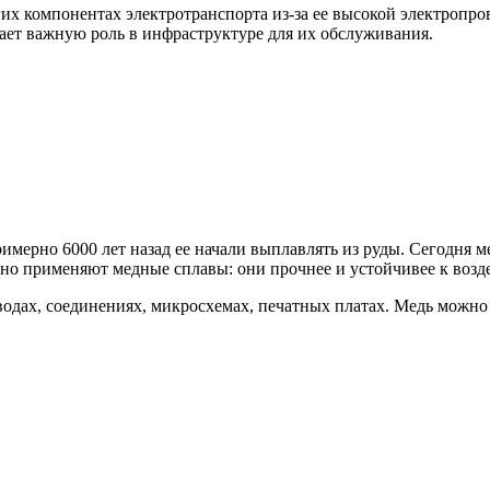
гих компонентах электротранспорта из-за ее высокой электропр
рает важную роль в инфраструктуре для их обслуживания.
мерно 6000 лет назад ее начали выплавлять из руды. Сегодня ме
но применяют медные сплавы: они прочнее и устойчивее к возде
одах, соединениях, микросхемах, печатных платах. Медь можно