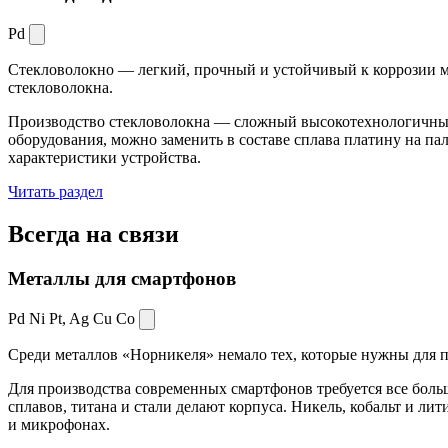
Pd
Стекловолокно — легкий, прочный и устойчивый к коррозии ма
стекловолокна.
Производство стекловолокна — сложный высокотехнологичный 
оборудования, можно заменить в составе сплава платину на пал
характеристики устройства.
Читать раздел
Всегда
на связи
Металлы для смартфонов
Pd Ni Pt,
Ag Cu Co
Среди металлов «Норникеля» немало тех, которые нужны для про
Для производства современных смартфонов требуется все боль
сплавов, титана и стали делают корпуса. Никель, кобальт и ли
и микрофонах.