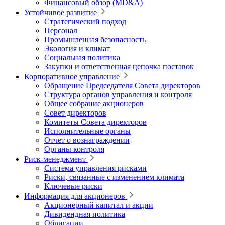
Финансовый обзор (MD&A)
Устойчивое развитие
Стратегический подход
Персонал
Промышленная безопасность
Экология и климат
Социальная политика
Закупки и ответственная цепочка поставок
Корпоративное управление
Обращение Председателя Совета директоров
Структура органов управления и контроля
Общее собрание акционеров
Совет директоров
Комитеты Совета директоров
Исполнительные органы
Отчет о вознаграждении
Органы контроля
Риск-менеджмент
Система управления рисками
Риски, связанные с изменением климата
Ключевые риски
Информация для акционеров
Акционерный капитал и акции
Дивидендная политика
Облигации