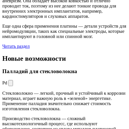
аневризм. Она обладает высокой ковкостью и отлично
проводит ток, поэтому из нее делают тонкие провода для
внутренних электронных имплантатов, например,
кардиостимуляторов и слуховых аппаратов.
Еще одна сфера применения платины — детали устройств для
нейромодуляции, таких как специальные электроды, которые
имплантируют в головной или спинной мозг.
Читать раздел
Новые
возможности
Палладий для стекловолокна
Pd
Стекловолокно — легкий, прочный и устойчивый к коррозии
материал, играет важную роль в «зеленой» энергетике.
Применение палладия значительно снижает стоимость
изготовления стекловолокна.
Производство стекловолокна — сложный
высокотехнологичный процесс, где используют
оборудование, состоящее из сплава металлов платиновой