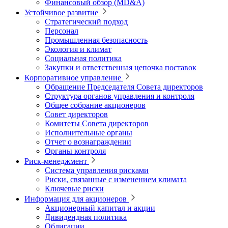
Финансовый обзор (MD&A)
Устойчивое развитие
Стратегический подход
Персонал
Промышленная безопасность
Экология и климат
Социальная политика
Закупки и ответственная цепочка поставок
Корпоративное управление
Обращение Председателя Совета директоров
Структура органов управления и контроля
Общее собрание акционеров
Совет директоров
Комитеты Совета директоров
Исполнительные органы
Отчет о вознаграждении
Органы контроля
Риск-менеджмент
Система управления рисками
Риски, связанные с изменением климата
Ключевые риски
Информация для акционеров
Акционерный капитал и акции
Дивидендная политика
Облигации