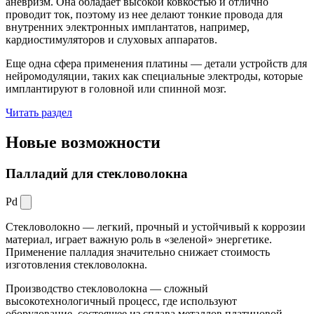
аневризм. Она обладает высокой ковкостью и отлично
проводит ток, поэтому из нее делают тонкие провода для
внутренних электронных имплантатов, например,
кардиостимуляторов и слуховых аппаратов.
Еще одна сфера применения платины — детали устройств для
нейромодуляции, таких как специальные электроды, которые
имплантируют в головной или спинной мозг.
Читать раздел
Новые
возможности
Палладий для стекловолокна
Pd
Стекловолокно — легкий, прочный и устойчивый к коррозии
материал, играет важную роль в «зеленой» энергетике.
Применение палладия значительно снижает стоимость
изготовления стекловолокна.
Производство стекловолокна — сложный
высокотехнологичный процесс, где используют
оборудование, состоящее из сплава металлов платиновой