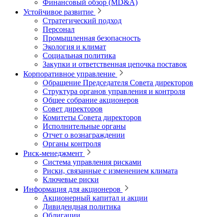
Финансовый обзор (MD&A)
Устойчивое развитие
Стратегический подход
Персонал
Промышленная безопасность
Экология и климат
Социальная политика
Закупки и ответственная цепочка поставок
Корпоративное управление
Обращение Председателя Совета директоров
Структура органов управления и контроля
Общее собрание акционеров
Совет директоров
Комитеты Совета директоров
Исполнительные органы
Отчет о вознаграждении
Органы контроля
Риск-менеджмент
Система управления рисками
Риски, связанные с изменением климата
Ключевые риски
Информация для акционеров
Акционерный капитал и акции
Дивидендная политика
Облигации