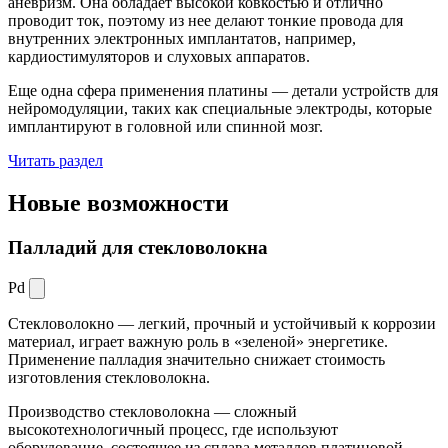
аневризм. Она обладает высокой ковкостью и отлично
проводит ток, поэтому из нее делают тонкие провода для
внутренних электронных имплантатов, например,
кардиостимуляторов и слуховых аппаратов.
Еще одна сфера применения платины — детали устройств для
нейромодуляции, таких как специальные электроды, которые
имплантируют в головной или спинной мозг.
Читать раздел
Новые
возможности
Палладий для стекловолокна
Pd
Стекловолокно — легкий, прочный и устойчивый к коррозии
материал, играет важную роль в «зеленой» энергетике.
Применение палладия значительно снижает стоимость
изготовления стекловолокна.
Производство стекловолокна — сложный
высокотехнологичный процесс, где используют
оборудование, состоящее из сплава металлов платиновой