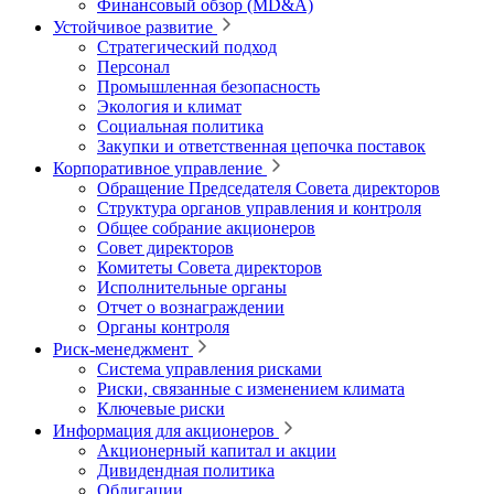
Финансовый обзор (MD&A)
Устойчивое развитие
Стратегический подход
Персонал
Промышленная безопасность
Экология и климат
Социальная политика
Закупки и ответственная цепочка поставок
Корпоративное управление
Обращение Председателя Совета директоров
Структура органов управления и контроля
Общее собрание акционеров
Совет директоров
Комитеты Совета директоров
Исполнительные органы
Отчет о вознаграждении
Органы контроля
Риск-менеджмент
Система управления рисками
Риски, связанные с изменением климата
Ключевые риски
Информация для акционеров
Акционерный капитал и акции
Дивидендная политика
Облигации