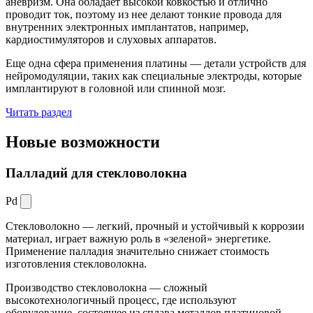
аневризм. Она обладает высокой ковкостью и отлично
проводит ток, поэтому из нее делают тонкие провода для
внутренних электронных имплантатов, например,
кардиостимуляторов и слуховых аппаратов.
Еще одна сфера применения платины — детали устройств для
нейромодуляции, таких как специальные электроды, которые
имплантируют в головной или спинной мозг.
Читать раздел
Новые
возможности
Палладий для стекловолокна
Pd
Стекловолокно — легкий, прочный и устойчивый к коррозии
материал, играет важную роль в «зеленой» энергетике.
Применение палладия значительно снижает стоимость
изготовления стекловолокна.
Производство стекловолокна — сложный
высокотехнологичный процесс, где используют
оборудование, состоящее из сплава металлов платиновой