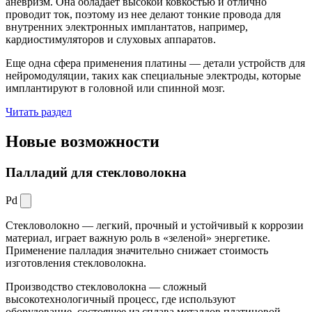
аневризм. Она обладает высокой ковкостью и отлично
проводит ток, поэтому из нее делают тонкие провода для
внутренних электронных имплантатов, например,
кардиостимуляторов и слуховых аппаратов.
Еще одна сфера применения платины — детали устройств для
нейромодуляции, таких как специальные электроды, которые
имплантируют в головной или спинной мозг.
Читать раздел
Новые
возможности
Палладий для стекловолокна
Pd
Стекловолокно — легкий, прочный и устойчивый к коррозии
материал, играет важную роль в «зеленой» энергетике.
Применение палладия значительно снижает стоимость
изготовления стекловолокна.
Производство стекловолокна — сложный
высокотехнологичный процесс, где используют
оборудование, состоящее из сплава металлов платиновой