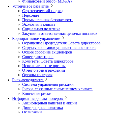
Финансовый обзор (MD&A)
Устойчивое развитие
Стратегический подход
Персонал
Промышленная безопасность
Экология и климат
Социальная политика
Закупки и ответственная цепочка поставок
Корпоративное управление
Обращение Председателя Совета директоров
Структура органов управления и контроля
Общее собрание акционеров
Совет директоров
Комитеты Совета директоров
Исполнительные органы
Отчет о вознаграждении
Органы контроля
Риск-менеджмент
Система управления рисками
Риски, связанные с изменением климата
Ключевые риски
Информация для акционеров
Акционерный капитал и акции
Дивидендная политика
Облигации