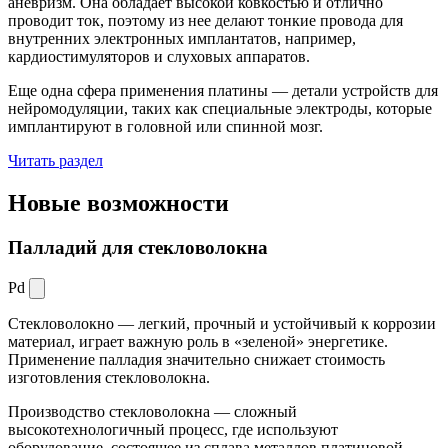
аневризм. Она обладает высокой ковкостью и отлично
проводит ток, поэтому из нее делают тонкие провода для
внутренних электронных имплантатов, например,
кардиостимуляторов и слуховых аппаратов.
Еще одна сфера применения платины — детали устройств для
нейромодуляции, таких как специальные электроды, которые
имплантируют в головной или спинной мозг.
Читать раздел
Новые
возможности
Палладий для стекловолокна
Pd
Стекловолокно — легкий, прочный и устойчивый к коррозии
материал, играет важную роль в «зеленой» энергетике.
Применение палладия значительно снижает стоимость
изготовления стекловолокна.
Производство стекловолокна — сложный
высокотехнологичный процесс, где используют
оборудование, состоящее из сплава металлов платиновой