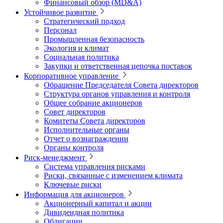
Финансовый обзор (MD&A)
Устойчивое развитие
Стратегический подход
Персонал
Промышленная безопасность
Экология и климат
Социальная политика
Закупки и ответственная цепочка поставок
Корпоративное управление
Обращение Председателя Совета директоров
Структура органов управления и контроля
Общее собрание акционеров
Совет директоров
Комитеты Совета директоров
Исполнительные органы
Отчет о вознаграждении
Органы контроля
Риск-менеджмент
Система управления рисками
Риски, связанные с изменением климата
Ключевые риски
Информация для акционеров
Акционерный капитал и акции
Дивидендная политика
Облигации